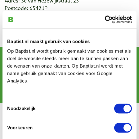
Adres: 3e van Hezewijkstraat 23
Postcode: 6542 JP
Plaats: Nijmegen
klik hier voor meer informatie over de cursus van
Kopshout
Baptist.nl maakt gebruik van cookies
Op Baptist.nl wordt gebruik gemaakt van cookies met als
Schrijf u in voor de maandelijkse nieuwsbrief
doel de website steeds meer aan te kunnen passen aan
en ontvang aanbiedingen, nieuwe producten en tips.
de wensen van onze klanten. Op Baptist.nl wordt met
name gebruik gemaakt van cookies voor Google
Analytics.
Aanmelden
Toestemmingsselectie
Noodzakelijk
Klantenservice
Voorkeuren
Bestellen & levering
Betaling