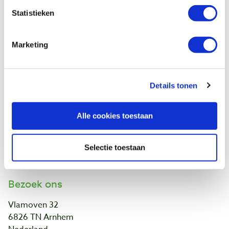
Retourneren
Statistieken
Garantie
Contact
Marketing
Baptist Arnhem
Onze winkel
Details tonen
Vacatures
Ontdek IJsseloord 1
NOEST
Alle cookies toestaan
Wie zijn wij?
Agenda
Links en adressen
Selectie toestaan
Werk van klanten
Bezoek ons
Vlamoven 32
6826 TN Arnhem