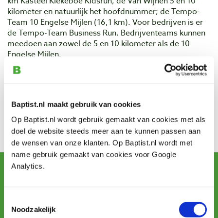
km Kasteel Kiekeboe Kidsrun, de Van Wijnen 5 en 10
kilometer en natuurlijk het hoofdnummer; de Tempo-
Team 10 Engelse Mijlen (16,1 km). Voor bedrijven is er
de Tempo-Team Business Run. Bedrijventeams kunnen
meedoen aan zowel de 5 en 10 kilometer als de 10
Engelse Mijlen.
Alle deelnemers starten middenin het hart van de stad,
bij het Huis der Provincie en lopen dan een ronde dwars
Baptist.nl maakt gebruik van cookies
door de Arnhemse binnenstad.
Op Baptist.nl wordt gebruik gemaakt van cookies met als
Contact
doel de website steeds meer aan te kunnen passen aan
Bezoek de website
de wensen van onze klanten. Op Baptist.nl wordt met
name gebruik gemaakt van cookies voor Google
Schrijf u in voor de maandelijkse nieuwsbrief
Analytics.
en ontvang aanbiedingen, nieuwe producten en tips.
Toestemmingsselectie
Noodzakelijk