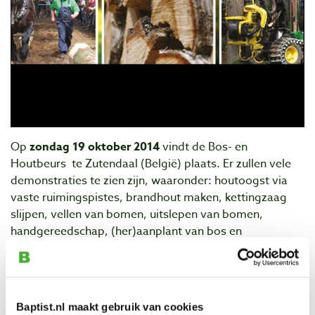
Op
zondag 19 oktober 2014
vindt de Bos- en
Houtbeurs te Zutendaal (België) plaats.
Er zullen vele
demonstraties te zien zijn, waaronder: houtoogst via
vaste ruimingspistes, brandhout maken, kettingzaag
slijpen, vellen van bomen, uitslepen van bomen,
handgereedschap, (her)aanplant van bos en
wildbescherming, harvester, skidder, chipper, …
Naast enkele infostanden van organisaties en
overheden is ook kinderanimatie en een kleine
Baptist.nl maakt gebruik van cookies
brandhoutverkoop gepland.