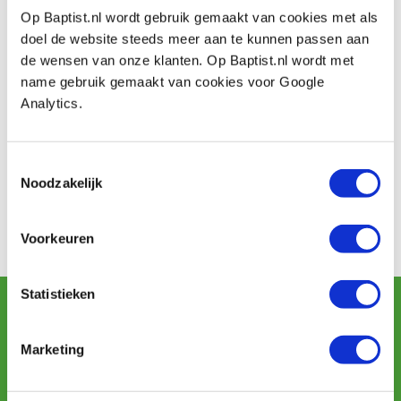
Op Baptist.nl wordt gebruik gemaakt van cookies met als
Op de vorige editie in 2012 te Brugge waren er zo’n
doel de website steeds meer aan te kunnen passen aan
1.000 bezoekers die voornamelijk bestaan uit
de wensen van onze klanten. Op Baptist.nl wordt met
particulieren, boseigenaars en semi-professionals.
name gebruik gemaakt van cookies voor Google
Analytics.
De Bos- en Houtbeurs is een samenwerking van diverse
partners, zoals Bosgroepen Limburg, Provincie
Limburg, Agentschap voor Natuur en Bos, gemeente
Toestemmingsselectie
Zutendaal, Defensie en Bosplus.
Noodzakelijk
Contact
Meer informatie over dit evenement kunt u lezen op de
Voorkeuren
speciale website.
Statistieken
Schrijf u in voor de maandelijkse nieuwsbrief
en ontvang aanbiedingen, nieuwe producten en tips.
Marketing
Aanmelden