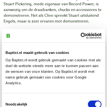
Stuart Pickering, mede eigenaar van Record Power, is
aanwezig om de draaibanken, chucks en accessiores te
demonstreren. Net als Clive spreekt Stuart uitsluitend
Engels, maar is zeer ervaren met demonstreren.
Zaterdag 14 mei
is iedereen welkom op onze laatste
Demo Dag. Deze dag wordt
Robert Sorby
wederom
vertegenwoordigd door
Clive Brooks
. En ook
Stuart
Pickering
van
Record Power
is er deze dag.
Baptist.nl maakt gebruik van cookies
Naast houtdraaien, zal hij zich vandaag ook richten op
de andere machines, zoals de lintzaagmachines.
Daan
Op Baptist.nl wordt gebruik gemaakt van cookies met als
Mugundan
is houtbrander. Hij toont u deze dag graag
doel de website steeds meer aan te kunnen passen aan
zijn prachtige pyrografie werk en staat open voor al uw
de wensen van onze klanten. Op Baptist.nl wordt met
vragen. Ook zullen
Sjors van der Meer
en
Job Suijker
name gebruik gemaakt van cookies voor Google
van Vers-Hout.nl aanwezig zijn. Zij werken veel met
Analytics.
groen hout en geven cursussen en workshops op
locatie.
Toestemmingsselectie
De demo’s worden gegeven van 10:00 tot 17:00 uur.
Noodzakelijk