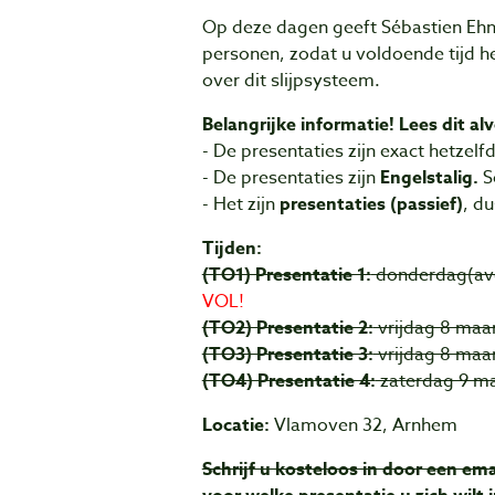
Op deze dagen geeft Sébastien Ehne
personen, zodat u voldoende tijd he
over dit slijpsysteem.
Belangrijke informatie! Lees dit alv
- De presentaties zijn exact hetzelf
- De presentaties zijn
Engelstalig.
S
- Het zijn
presentaties (passief)
, d
Tijden:
(TO1) Presentatie 1:
donderdag(avon
VOL!
(TO2) Presentatie 2:
vrijdag 8 maar
(TO3) Presentatie 3:
vrijdag 8 maar
(TO4) Presentatie 4:
zaterdag 9 maa
Locatie:
Vlamoven 32, Arnhem
Schrijf u kosteloos in door een ema