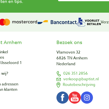
en en tips.
Verz
st Arnhem
Bezoek ons
inkel
Vlamoven 32
res
6826 TN Arnhem
IJsseloord 1
Nederland
 wij?
026 351 2856
a
verkoop@baptist.nl
n adressen
Routebeschrijving
n klanten