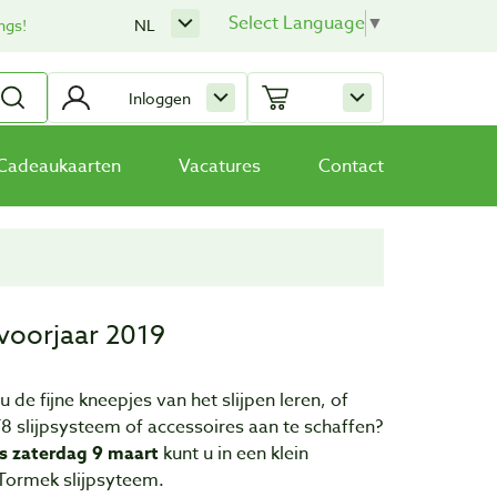
Select Language
▼
ngs!
NL
Inloggen
Cadeaukaarten
Vacatures
Contact
voorjaar 2019
 de fijne kneepjes van het slijpen leren, of
8 slijpsysteem of accessoires aan te schaffen?
ls zaterdag 9 maart
kunt u in een klein
 Tormek slijpsyteem.