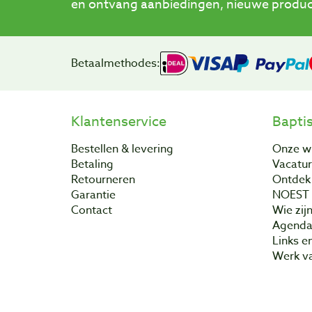
en ontvang aanbiedingen, nieuwe product
Betaalmethodes:
Klantenservice
Bapti
Bestellen & levering
Onze w
Betaling
Vacatu
Retourneren
Ontdek 
Garantie
NOEST
Contact
Wie zijn
Agend
Links e
Werk va