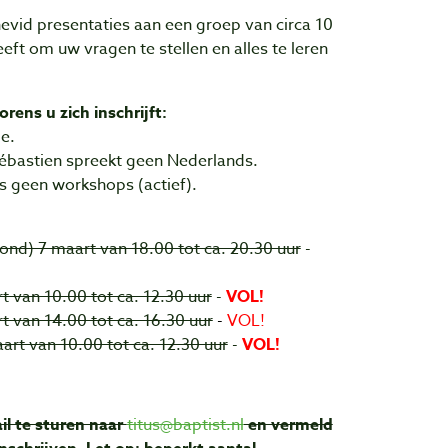
vid presentaties aan een groep van circa 10
eft om uw vragen te stellen en alles te leren
orens u zich inschrijft:
de.
ébastien spreekt geen Nederlands.
us geen workshops (actief).
d) 7 maart van 18.00 tot ca. 20.30 uur
-
t van 10.00 tot ca. 12.30 uur
-
VOL!
t van 14.00 tot ca. 16.30 uur
-
VOL!
rt van 10.00 tot ca. 12.30 uur
-
VOL!
il te sturen naar
titus@baptist.nl
en vermeld