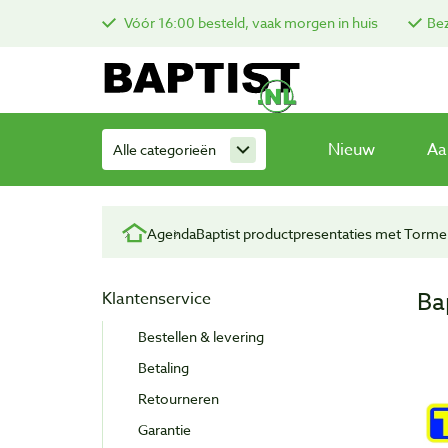
Vóór 16:00 besteld, vaak morgen in huis
Bez
Nieuw
Aa
Alle categorieën
Agenda
Baptist productpresentaties met Tormek
Ba
Klantenservice
Bestellen & levering
Betaling
Retourneren
Garantie