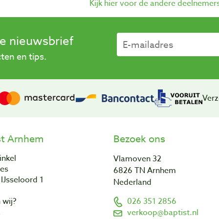
Kijk hier voor de andere deelnemer
se nieuwsbrief
en en tips.
Verz
st Arnhem
Bezoek ons
inkel
Vlamoven 32
res
6826 TN Arnhem
IJsseloord 1
Nederland
 wij?
026 351 2856
a
verkoop@baptist.nl