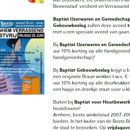
alle bezoekers. De ondernemers lat
Binnenstad' verdient en Verrassend G
Baptist IJzerwaren en Gereedscha
Gebouwbeslag
zullen deze avond
t
met u een speciale avond van gaan
Bij
Baptist IJzerwaren en Gereeds
uur 10% korting op alle handgeree
handgereedschap)!
Bij
Baptist Gebouwbeslag
krijgt u 
een originele Braun wekker t.w.v. €
uur 10% korting op alle deurkrukke
een hapje en drankje staat voor u kl
Buiten bij
Baptist voor Houtbewer
houtdraaien!
Arnhem, beste winkelstad 2007-200
bieden. In het kader van de Beste B
de stad te bezoeken. Op
vrijdagav