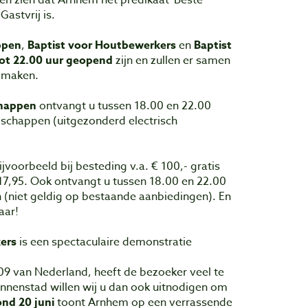
en zien dat Arnhem het predikaat 'Beste
astvrij is.
ppen
,
Baptist voor Houtbewerkers
en
Baptist
ot
22.00 uur geopend
zijn en zullen er samen
 maken.
chappen
ontvangt u tussen 18.00 en 22.00
dschappen (uitgezonderd electrisch
bijvoorbeeld bij besteding v.a. € 100,- gratis
 17,95. Ook ontvangt u tussen 18.00 en 22.00
n (niet geldig op bestaande aanbiedingen). En
aar!
kers
is een spectaculaire demonstratie
9 van Nederland, heeft de bezoeker veel te
innenstad willen wij u dan ook uitnodigen om
ond 20 juni
toont Arnhem op een verrassende