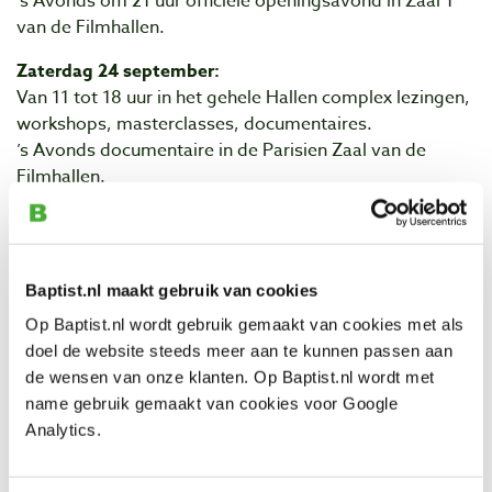
’s Avonds om 21 uur officiële openingsavond in Zaal 1
van de Filmhallen.
Zaterdag 24 september:
Van 11 tot 18 uur in het gehele Hallen complex lezingen,
workshops, masterclasses, documentaires.
’s Avonds documentaire in de Parisien Zaal van de
Filmhallen.
Zondag 25 september:
Van 11 tot 18 uur in het gehele Hallen complex lezingen,
workshops, masterclasses, documentaires.
Baptist.nl maakt gebruik van cookies
’s Avonds documentaire in de Parisien Zaal van de
Filmhallen.
Op Baptist.nl wordt gebruik gemaakt van cookies met als
doel de website steeds meer aan te kunnen passen aan
Kaartverkoop
de wensen van onze klanten. Op Baptist.nl wordt met
Toegang tot het festival is gratis.
name gebruik gemaakt van cookies voor Google
Analytics.
De online kaartverkoop voor masterclasses,
workshops, documentaires en lezingen start op 1