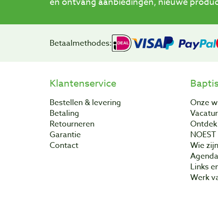
en ontvang aanbiedingen, nieuwe product
Betaalmethodes:
Klantenservice
Bapti
Bestellen & levering
Onze w
Betaling
Vacatu
Retourneren
Ontdek 
Garantie
NOEST
Contact
Wie zijn
Agend
Links e
Werk va