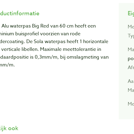
ductinformatie
Ei
a Alu waterpas Big Red van 60 cm heeft een
Me
minium buisprofiel voorzien van rode
Ty
dercoating. De Sola waterpas heeft
1 horizontale
 verticale libellen.
Maximale meettolerantie in
Ma
ndaardpositie is 0,3mm/m, bij omslagmeting van
po
mm/m.
Af
Aan
Mat
Me
ijk ook