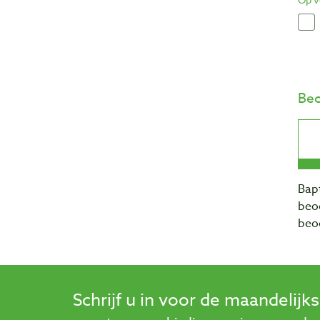
Beo
Bapt
beo
beo
Schrijf u in voor de maandelijk