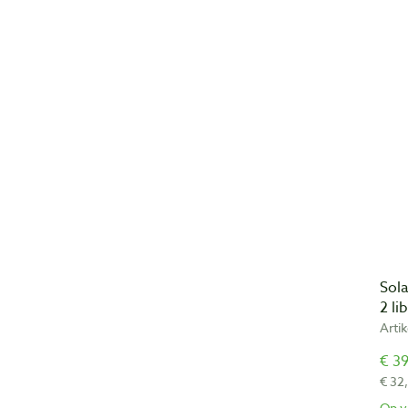
Sol
2 li
Arti
€ 39
€ 32
Op v