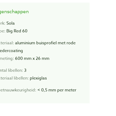
genschappen
rk:
Sola
pe:
Big Red 60
teriaal:
aluminium buisprofiel met rode
edercoating
meting:
600 mm x 26 mm
tal libellen:
3
eriaal libellen:
plexiglas
etnauwkeurigheid:
< 0,5 mm per meter