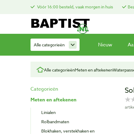
Vóór 16:00 besteld, vaak morgen in huis
Bez
Nieuw
Aa
Alle categorieën
Alle categorieën
Meten en aftekenen
Waterpass
So
Categorieën
Meten en aftekenen
arti
Linialen
Rolbandmaten
Blokhaken, verstekhaken en