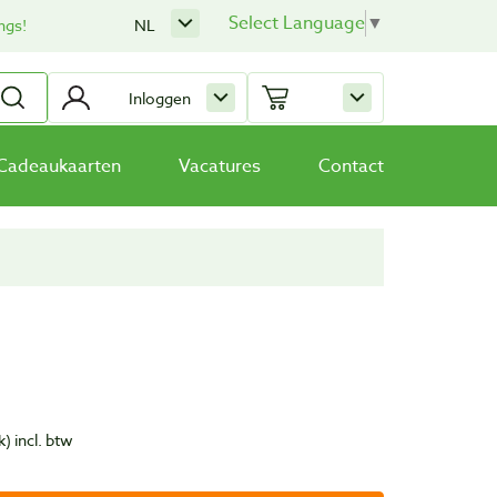
Select Language
▼
ngs!
NL
Inloggen
Cadeaukaarten
Vacatures
Contact
k)
incl. btw