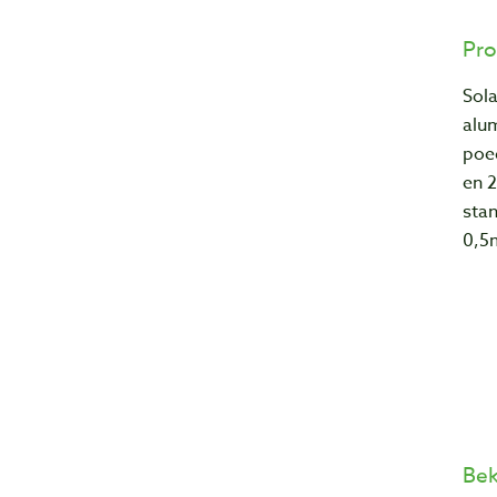
Pro
Sol
a
lu
poe
en 2
sta
0,5
Bek