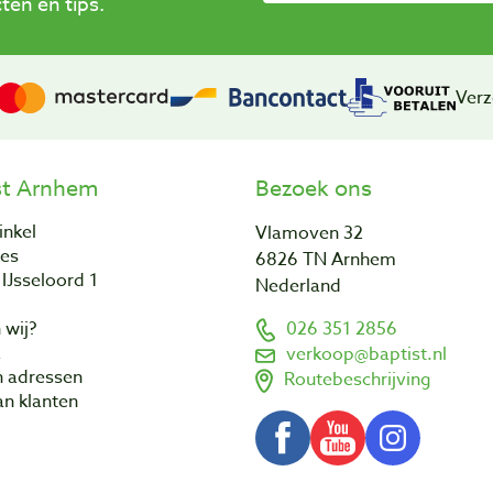
en en tips.
Verz
st Arnhem
Bezoek ons
inkel
Vlamoven 32
res
6826 TN Arnhem
IJsseloord 1
Nederland
 wij?
026 351 2856
a
verkoop@baptist.nl
n adressen
Routebeschrijving
n klanten