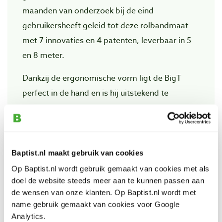
maanden van onderzoek bij de eind
gebruikersheeft geleid tot deze rolbandmaat
met 7 innovaties en 4 patenten, leverbaar in 5
en 8 meter.
Dankzij de ergonomische vorm ligt de BigT
perfect in de hand en is hij uitstekend te
bedienen. Lees de volledige schaal in een
oogopslag. De doorzichtige bevestiging van de
eindhaak is vervaardigd van ultra stevig
polymeer kunststof uit de ruimtevaart. Dankzij
Baptist.nl maakt gebruik van cookies
de gepatenteerde 2 componenten eindhaak
Op Baptist.nl wordt gebruik gemaakt van cookies met als
doel de website steeds meer aan te kunnen passen aan
met rubber behoort wegglijden tot het
de wensen van onze klanten. Op Baptist.nl wordt met
verleden.
name gebruik gemaakt van cookies voor Google
Analytics.
De speciale constructie van de BigT