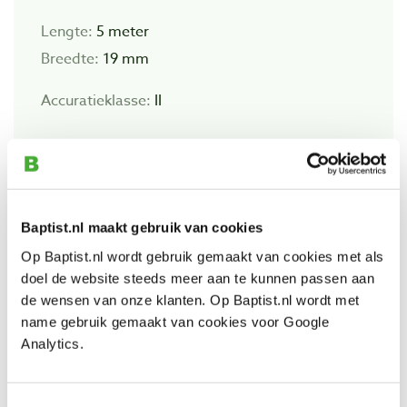
Lengte:
5 meter
Breedte:
19 mm
Accuratieklasse:
II
Bekijk ook
Baptist.nl maakt gebruik van cookies
Op Baptist.nl wordt gebruik gemaakt van cookies met als
Komelon MD36 rolbandmaat 3 m x 16
doel de website steeds meer aan te kunnen passen aan
mm Maggrip Pro
de wensen van onze klanten. Op Baptist.nl wordt met
Artikelnummer: 22649
name gebruik gemaakt van cookies voor Google
€ 18,25 incl. btw
Analytics.
€ 15,08 excl. btw
Op voorraad
Toestemmingsselectie