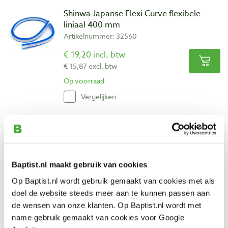
Shinwa Japanse Flexi Curve flexibele
liniaal 400 mm
Artikelnummer: 32560
€ 19,20 incl. btw
€ 15,87 excl. btw
Op voorraad
Vergelijken
Shinwa Japanse Flexi Curve flexibele
liniaal 800 mm
Artikelnummer: 32561
Baptist.nl maakt gebruik van cookies
€ 32,45 incl. btw
€ 26,82 excl. btw
Op Baptist.nl wordt gebruik gemaakt van cookies met als
doel de website steeds meer aan te kunnen passen aan
Op voorraad
de wensen van onze klanten. Op Baptist.nl wordt met
Vergelijken
name gebruik gemaakt van cookies voor Google