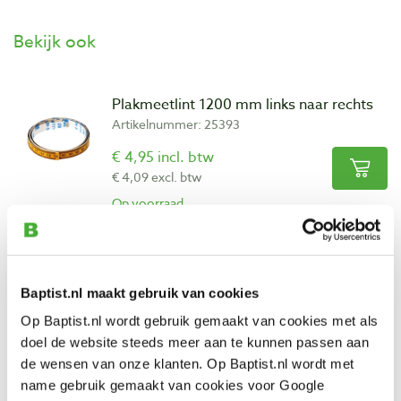
Bekijk ook
Plakmeetlint 1200 mm links naar rechts
Artikelnummer: 25393
€ 4,95 incl. btw
€ 4,09 excl. btw
Op voorraad
Vergelijken
Kreg plakmeetlint 3500 mm links naar
Baptist.nl maakt gebruik van cookies
rechts
Op Baptist.nl wordt gebruik gemaakt van cookies met als
Artikelnummer: 31619
doel de website steeds meer aan te kunnen passen aan
€ 18,35 incl. btw
de wensen van onze klanten. Op Baptist.nl wordt met
€ 15,17 excl. btw
name gebruik gemaakt van cookies voor Google