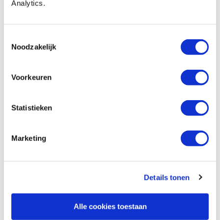
Op voorraad
Analytics.
Vergelijken
Toestemmingsselectie
Kreg plakmeetlint 3500 mm rechts naar
Noodzakelijk
links
Artikelnummer: 31618
Voorkeuren
€ 18,35 incl. btw
€ 15,17 excl. btw
Statistieken
Op voorraad
Vergelijken
Marketing
Beoordelingen
Details tonen
Alle cookies toestaan