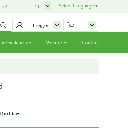
Select Language
▼
ngs!
NL
Inloggen
Cadeaukaarten
Vacatures
Contact
d
k)
incl. btw