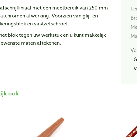
afschrijfliniaal met een meetbereik van 250 mm
Le
atchromen afwerking. Voorzien van glij- en
Br
keringsblok en vastzetschroef.
Me
het blok tegen uw werkstuk en u kunt makkelijk
Ma
gewenste maten aftekenen.
Vo
- 
- 
ijk ook