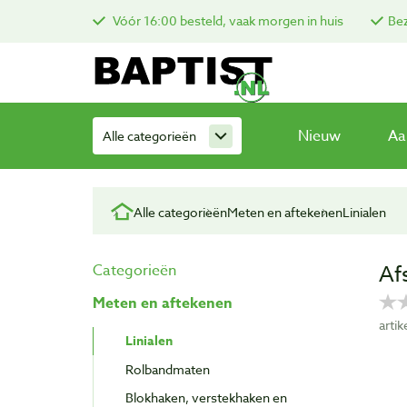
Vóór 16:00 besteld, vaak morgen in huis
Bez
Nieuw
Aa
Alle categorieën
Alle categorieën
Meten en aftekenen
Linialen
Af
Categorieën
Meten en aftekenen
arti
Linialen
Rolbandmaten
Blokhaken, verstekhaken en