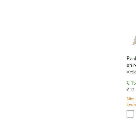
Pea
en 
Arti
€ 15
€ 13
Niet
lever