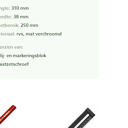
ngte:
310 mm
eedte:
38 mm
etbereik:
250 mm
teriaal:
rvs, mat verchroomd
orzien van:
Glij- en markeringsblok
Vastzetschroef