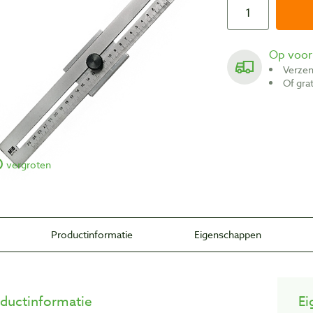
Op voo
Verze
Of gr
vergroten
Productinformatie
Eigenschappen
ductinformatie
Ei