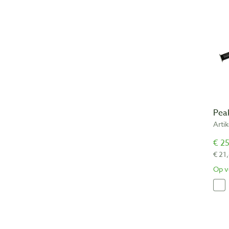
Pea
Arti
€ 25
€ 21
Op v