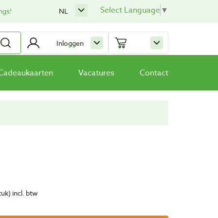
Select Language
▼
ngs!
NL
Inloggen
Cadeaukaarten
Vacatures
Contact
tuk)
incl. btw