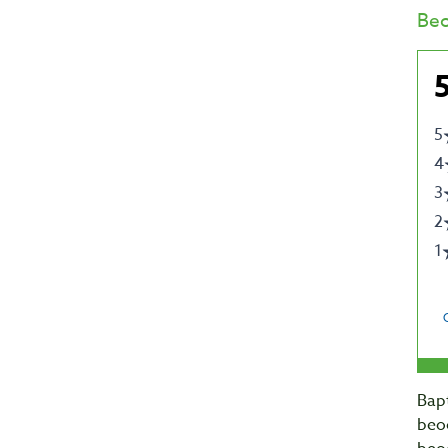
Beo
Bapt
beo