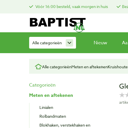
Vóór 16:00 besteld, vaak morgen in huis
Bez
Nieuw
Aa
Alle categorieën
Alle categorieën
Meten en aftekenen
Kruishoute
Gl
Categorieën
Meten en aftekenen
arti
Linialen
Rolbandmaten
Blokhaken, verstekhaken en