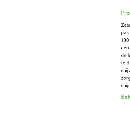
Pro
Zeer
para
180 
een
de 
te d
snij
zorg
snij
Bek