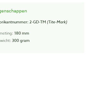
genschappen
brikantnummer: 2-GD-TM
(Tite-Mark)
meting:
180 mm
wicht:
300 gram