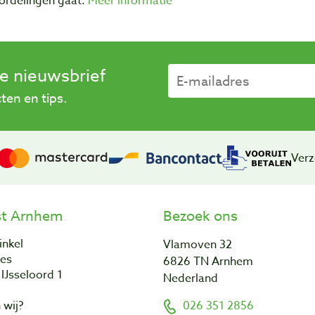
ordelingen gaat.
Meer informatie
se nieuwsbrief
en en tips.
Verz
st Arnhem
Bezoek ons
inkel
Vlamoven 32
res
6826 TN Arnhem
IJsseloord 1
Nederland
 wij?
026 351 2856