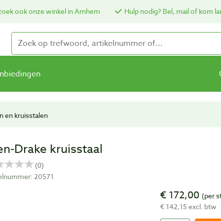
oek ook onze winkel in Arnhem
Hulp nodig? Bel, mail of kom la
nbiedingen
n en kruisstalen
en-Drake kruisstaal
kelnummer: 20571
€ 172,00
(per s
€ 142,15 excl. btw