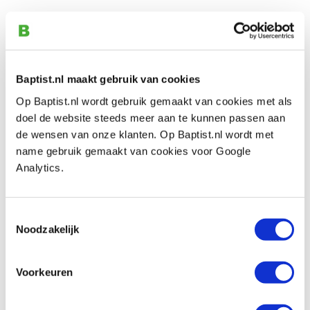
Crown zweihaak 115 mm
Artikelnummer: 14144
€ 27,30 incl. btw
Baptist.nl maakt gebruik van cookies
€ 22,56 excl. btw
Op Baptist.nl wordt gebruik gemaakt van cookies met als
Op voorraad
doel de website steeds meer aan te kunnen passen aan
Vergelijken
de wensen van onze klanten. Op Baptist.nl wordt met
name gebruik gemaakt van cookies voor Google
Analytics.
Crown zweihaak 190 mm
Artikelnummer: 14149
€ 42,50 incl. btw
Toestemmingsselectie
€ 35,12 excl. btw
Noodzakelijk
Op voorraad
Vergelijken
Voorkeuren