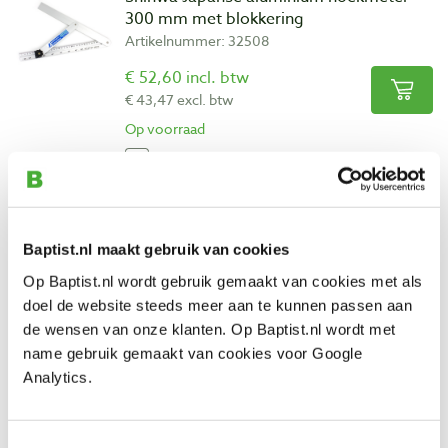
300 mm met blokkering
Artikelnummer: 32508
€ 52,60 incl. btw
€ 43,47 excl. btw
Op voorraad
Vergelijken
Shinwa Japanse aluminium hoekmeter
600 mm met blokkering
Baptist.nl maakt gebruik van cookies
Artikelnummer: 32510
Op Baptist.nl wordt gebruik gemaakt van cookies met als
€ 71,45 incl. btw
doel de website steeds meer aan te kunnen passen aan
€ 59,05 excl. btw
de wensen van onze klanten. Op Baptist.nl wordt met
name gebruik gemaakt van cookies voor Google
Op voorraad
Analytics.
Vergelijken
Toestemmingsselectie