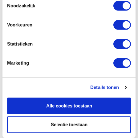
Pica Dry 3030 markeerpotlood
Noodzakelijk
Artikelnummer: 2833675
€ 15,60 incl. btw
Voorkeuren
€ 12,89 excl. btw
Op voorraad
Vergelijken
Statistieken
GemRed digitale hoekmeter 500 mm
Marketing
met schaalverdeling
Artikelnummer: 27384
€ 39,00 incl. btw
Details tonen
€ 32,23 excl. btw
Op voorraad
Alle cookies toestaan
Vergelijken
Selectie toestaan
Hedue aluminium hoekmeter 440 mm