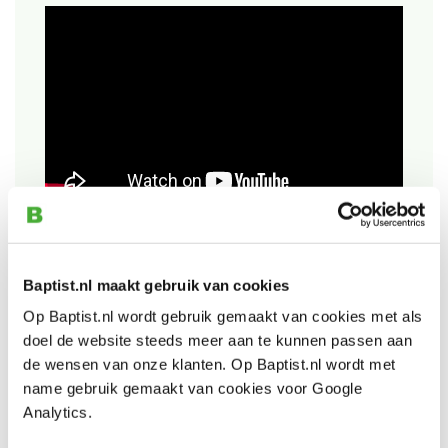
Bekijk ook
Baptist.nl maakt gebruik van cookies
Op Baptist.nl wordt gebruik gemaakt van cookies met als
doel de website steeds meer aan te kunnen passen aan
Nobex Quattro Carbon verstelbare
de wensen van onze klanten. Op Baptist.nl wordt met
blokhaak 200 mm
name gebruik gemaakt van cookies voor Google
Artikelnummer: 32220
Analytics.
€ 10,00 incl. btw