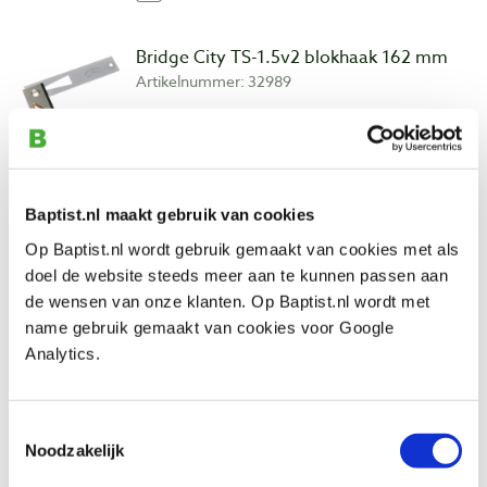
Bridge City TS-1.5v2 blokhaak 162 mm
Artikelnummer: 32989
€ 69,95 incl. btw
€ 57,81 excl. btw
Op voorraad
Vergelijken
Baptist.nl maakt gebruik van cookies
Op Baptist.nl wordt gebruik gemaakt van cookies met als
doel de website steeds meer aan te kunnen passen aan
Bridge City DS-6v2-M verstelbare
blokhaak 150 mm metrisch
de wensen van onze klanten. Op Baptist.nl wordt met
Artikelnummer: 33401
name gebruik gemaakt van cookies voor Google
Analytics.
€ 118,00 incl. btw
€ 97,52 excl. btw
Op voorraad
Toestemmingsselectie
Noodzakelijk
Vergelijken