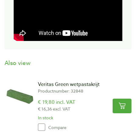
Also view
Veritas Green wetpastakrijt
Productnumber: 32848
€ 19,80 incl. VAT
€ 16,36 excl. VAT
In stock
Compare