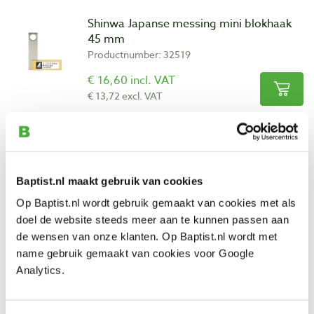
Shinwa Japanse messing mini blokhaak
45 mm
Productnumber: 32519
€ 16,60 incl. VAT
€ 13,72 excl. VAT
In stock
Compare
Veritas snijhoekmeter 15°-45°
Baptist.nl maakt gebruik van cookies
Productnumber: 22606
Op Baptist.nl wordt gebruik gemaakt van cookies met als
doel de website steeds meer aan te kunnen passen aan
€ 18,00 incl. VAT
de wensen van onze klanten. Op Baptist.nl wordt met
€ 14,88 excl. VAT
name gebruik gemaakt van cookies voor Google
In stock
Analytics.
Compare