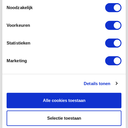
Toestemmingsselectie
Digitale hoekmeter metaal
Noodzakelijk
Productnumber: 27374
€ 49,95 incl. VAT
Voorkeuren
€ 41,28 excl. VAT
In stock
Statistieken
Compare
Marketing
Flexcut PW11 Gold wetpastakrijt
Productnumber: 21730
€ 14,40 incl. VAT
Details tonen
€ 11,90 excl. VAT
In stock
Alle cookies toestaan
Compare
Selectie toestaan
Baptist slijpset Standaard
Productnumber: 30947