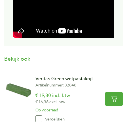
Bekijk ook
Veritas Green wetpastakrijt
Artikelnummer: 32848
€ 19,80 incl. btw
€ 16,36 excl. btw
Op voorraad
Vergelijken