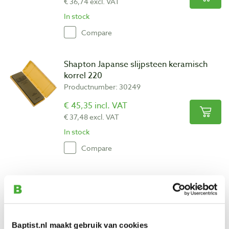
€ 36,74 excl. VAT
In stock
Compare
Shapton Japanse slijpsteen keramisch
korrel 220
Productnumber: 30249
€ 45,35 incl. VAT
€ 37,48 excl. VAT
In stock
Compare
Ice Bear King Japanse slijp- en wetsteen
185 x 63 x 25 mm korrel 220/1000
Productnumber: 23030
€ 56,75 incl. VAT
Baptist.nl maakt gebruik van cookies