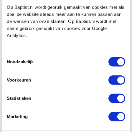
€ 46,90 excl. VAT
Op Baptist.nl wordt gebruik gemaakt van cookies met als
In stock
doel de website steeds meer aan te kunnen passen aan
Compare
de wensen van onze klanten. Op Baptist.nl wordt met
name gebruik gemaakt van cookies voor Google
Analytics.
Shapton Japanse glas slijpsteen
keramisch korrel 500
Productnumber: 30226
Toestemmingsselectie
€ 50,80 incl. VAT
Noodzakelijk
€ 41,98 excl. VAT
In stock
Voorkeuren
Compare
Statistieken
Ohishi Toishi Japanse slijpsteen 205 x 75
x 25 mm korrel 600
Marketing
Productnumber: 12571
€ 45,95 incl. VAT