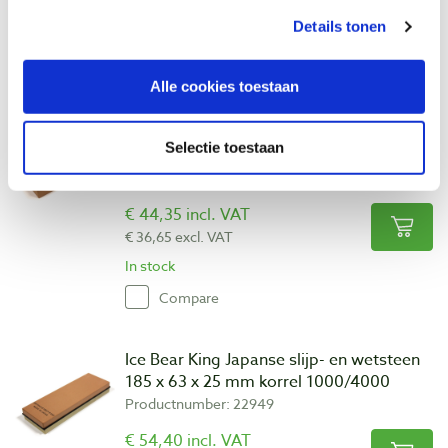
€ 37,98 excl. VAT
Details tonen
In stock
Compare
Alle cookies toestaan
Ice Bear King Japanse slijpsteen 207 x 66
Selectie toestaan
x 34 mm korrel 800
Productnumber: 22936
€ 44,35 incl. VAT
€ 36,65 excl. VAT
In stock
Compare
Ice Bear King Japanse slijp- en wetsteen
185 x 63 x 25 mm korrel 1000/4000
Productnumber: 22949
€ 54,40 incl. VAT