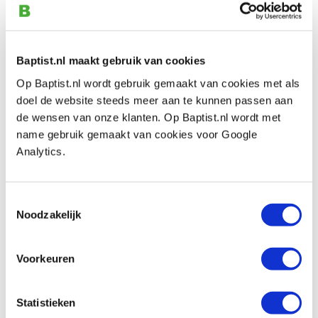
Pfeil 5-20 rechte guts, licht gebogen
snede 20 mm
Productnumber: 13414
Baptist.nl maakt gebruik van cookies
€ 38,30 incl. VAT
€ 31,65 excl. VAT
Op Baptist.nl wordt gebruik gemaakt van cookies met als
doel de website steeds meer aan te kunnen passen aan
In stock
de wensen van onze klanten. Op Baptist.nl wordt met
Compare
name gebruik gemaakt van cookies voor Google
Analytics.
Pfeil 5-22 rechte guts, licht gebogen
snede 22 mm
Toestemmingsselectie
Productnumber: 24578
Noodzakelijk
€ 42,55 incl. VAT
€ 35,17 excl. VAT
Voorkeuren
In stock
Compare
Statistieken