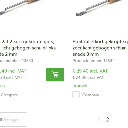
l 2al-2 kort gekropte guts,
Pfeil 2al-3 kort gekropte g
 licht gebogen schuin links
zeer licht gebogen schuin 
de 2 mm
snede 3 mm
uctnumber: 13533
Productnumber: 13534
,40 incl. VAT
€ 29,40 incl. VAT
,30 excl. VAT
€ 24,30 excl. VAT
tock
In stock
Compare
Compare
Vorige
1
2