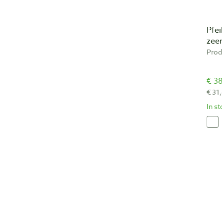
Pfei
zee
Prod
€ 38
€ 31
In s