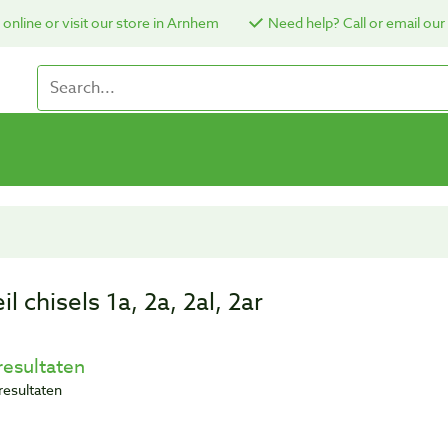
online or visit our store in Arnhem
Need help? Call or email our
il chisels 1a, 2a, 2al, 2ar
resultaten
resultaten