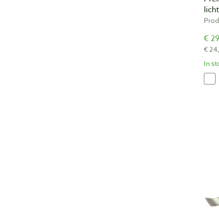
lic
Prod
€ 29
€ 24
In s