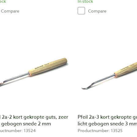
tock
In stock
Compare
Compare
l 2a-2 kort gekropte guts, zeer
Pfeil 2a-3 kort gekropte g
ht gebogen snede 2 mm
licht gebogen snede 3 m
uctnumber: 13524
Productnumber: 13525