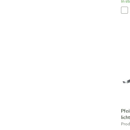
In s
Pfei
lic
Prod