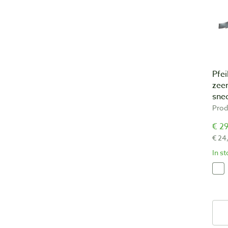
Pfei
zeer
sne
Prod
€ 29
€ 24
In s