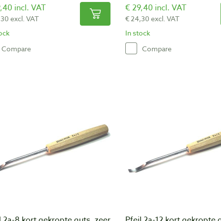
,40 incl. VAT
€ 29,40 incl. VAT
,30 excl. VAT
€ 24,30 excl. VAT
tock
In stock
Compare
Compare
l 2a-8 kort gekropte guts, zeer
Pfeil 2a-12 kort gekropte 