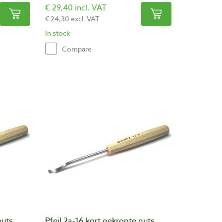
€ 29,40 incl. VAT
€ 24,30 excl. VAT
In stock
Compare
guts,
Pfeil 2a-16 kort gekropte guts,