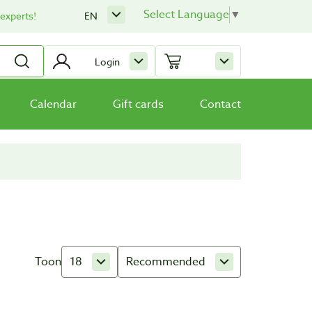
Select Language
▼
 experts!
EN
Login
Calendar
Gift cards
Contact
Toon
18
Recommended