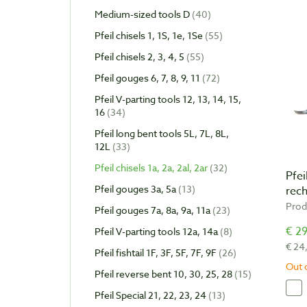
Medium-sized tools D
40
Pfeil chisels 1, 1S, 1e, 1Se
55
Pfeil chisels 2, 3, 4, 5
55
Pfeil gouges 6, 7, 8, 9, 11
72
Pfeil V-parting tools 12, 13, 14, 15,
16
34
Pfeil long bent tools 5L, 7L, 8L,
12L
33
Pfeil chisels 1a, 2a, 2al, 2ar
32
Pfei
Pfeil gouges 3a, 5a
13
rec
Prod
Pfeil gouges 7a, 8a, 9a, 11a
23
€ 29
Pfeil V-parting tools 12a, 14a
8
€ 24
Pfeil fishtail 1F, 3F, 5F, 7F, 9F
26
Out 
Pfeil reverse bent 10, 30, 25, 28
15
Pfeil Special 21, 22, 23, 24
13