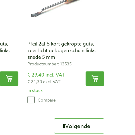
uts,
Pfeil 2al-5 kort gekropte guts,
links
zeer licht gebogen schuin links
snede 5 mm
Productnumber: 13535
€ 29,40 incl. VAT
€ 24,30 excl. VAT
In stock
Compare
Volgende