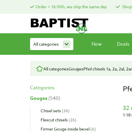
Order < 16:00h, we ship the same day
Shop 
New
Deals
All categories
All categories
Gouges
Pfeil chisels 1a, 2a, 2al, 2ar
Pfe
Categories
Gouges
540
32 
Chisel sets
26
1-18 
Flexcut chisels
26
Firmer Gouge inside bevel
6