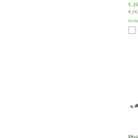
€ 29
€ 24
In s
Pfei