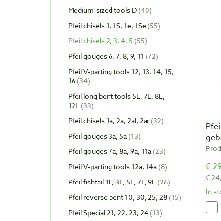
Medium-sized tools D
40
Pfeil chisels 1, 1S, 1e, 1Se
55
Pfeil chisels 2, 3, 4, 5
55
Pfeil gouges 6, 7, 8, 9, 11
72
Pfeil V-parting tools 12, 13, 14, 15,
16
34
Pfeil long bent tools 5L, 7L, 8L,
12L
33
Pfeil chisels 1a, 2a, 2al, 2ar
32
Pfei
Pfeil gouges 3a, 5a
13
geb
Prod
Pfeil gouges 7a, 8a, 9a, 11a
23
€ 29
Pfeil V-parting tools 12a, 14a
8
€ 24
Pfeil fishtail 1F, 3F, 5F, 7F, 9F
26
In s
Pfeil reverse bent 10, 30, 25, 28
15
Pfeil Special 21, 22, 23, 24
13