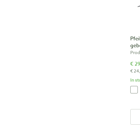
Pfei
geb
Prod
€ 29
€ 24
In s