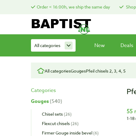
Order < 16:00h, we ship the same day
Shop 
New
Deals
All categories
All categories
Gouges
Pfeil chisels 2, 3, 4, 5
Pfe
Categories
Gouges
540
55 
Chisel sets
26
1-18 
Flexcut chisels
26
Firmer Gouge inside bevel
6