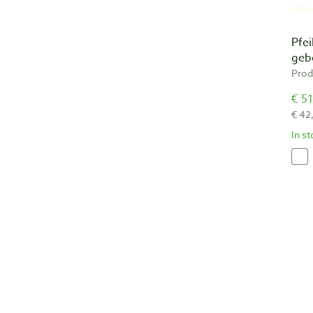
Pfei
geb
Prod
€ 51
€ 42
In s