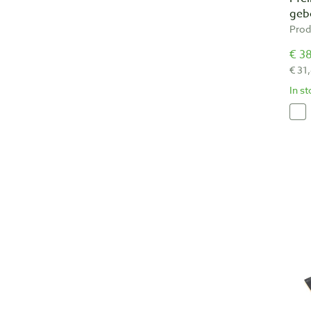
geb
Prod
€ 38
€ 31
In s