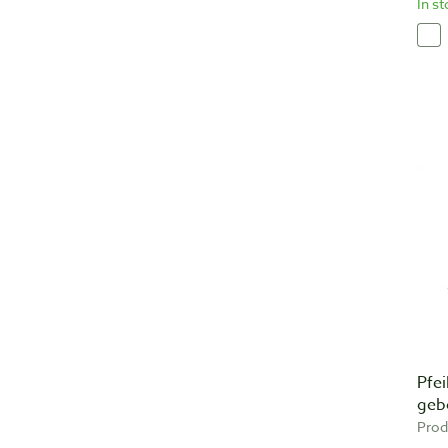
In s
Pfei
geb
Prod