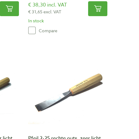
€ 38,30 incl. VAT
€ 31,65 excl. VAT
In stock
Compare
 licht
Pfeil 2-25 rechte guts, zeer licht