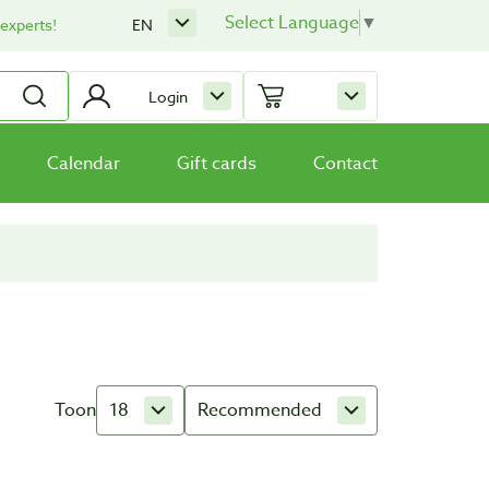
Select Language
▼
 experts!
EN
Login
Calendar
Gift cards
Contact
Toon
18
Recommended