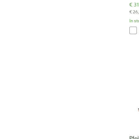
€ 31
€ 26
In s
Pfei