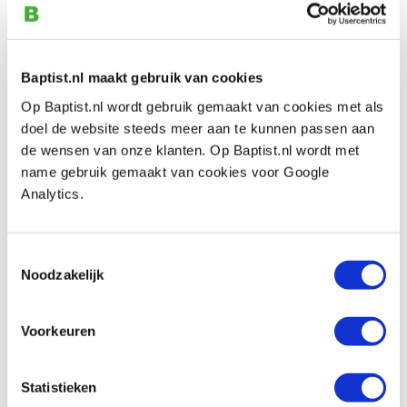
Pfeil 2-8 rechte guts, zeer licht gebogen
snede 8 mm
Productnumber: 13391
Baptist.nl maakt gebruik van cookies
€ 29,40 incl. VAT
€ 24,30 excl. VAT
Op Baptist.nl wordt gebruik gemaakt van cookies met als
doel de website steeds meer aan te kunnen passen aan
In stock
de wensen van onze klanten. Op Baptist.nl wordt met
Compare
name gebruik gemaakt van cookies voor Google
Analytics.
Pfeil 2-10 rechte guts, zeer licht gebogen
snede 10 mm
Toestemmingsselectie
Productnumber: 23540
Noodzakelijk
€ 31,90 incl. VAT
€ 26,36 excl. VAT
Voorkeuren
In stock
Compare
Statistieken