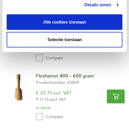
Details tonen
Pfeil 1-12 rechte guts, dubbel geslepen
rechte snede 12 mm
Alle cookies toestaan
Productnumber: 13352
€ 31,90 incl. VAT
Selectie toestaan
€ 26,36 excl. VAT
In stock
Compare
Fleshamer 400 – 600 gram
Productnumber: 20894
€ 20,75 incl. VAT
€ 17,15 excl. VAT
In stock
Compare