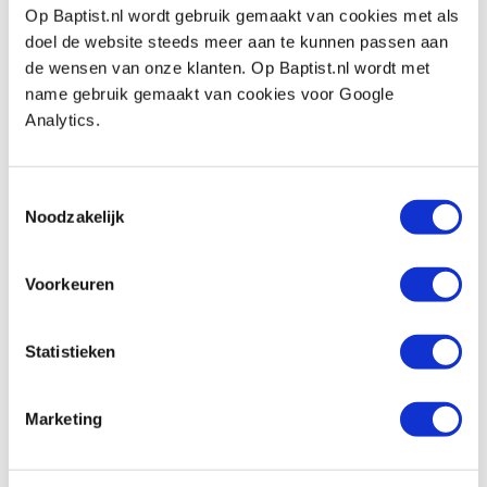
Op Baptist.nl wordt gebruik gemaakt van cookies met als
Pfeil 1-8 rechte guts, dubbel geslepen
doel de website steeds meer aan te kunnen passen aan
rechte snede 8 mm
de wensen van onze klanten. Op Baptist.nl wordt met
Productnumber: 13351
name gebruik gemaakt van cookies voor Google
Analytics.
€ 29,40 incl. VAT
€ 24,30 excl. VAT
In stock
Toestemmingsselectie
Compare
Noodzakelijk
Pfeil 1-10 rechte guts, dubbel geslepen
Voorkeuren
rechte snede 10 mm
Productnumber: 23525
Statistieken
€ 31,90 incl. VAT
€ 26,36 excl. VAT
Marketing
In stock
Compare