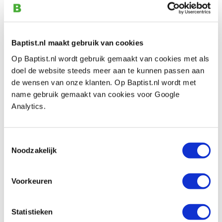
€ 153,00 incl. VAT
€ 126,45 excl. VAT
Out of stock, delivery time unknown
Baptist.nl maakt gebruik van cookies
Compare
Op Baptist.nl wordt gebruik gemaakt van cookies met als
doel de website steeds meer aan te kunnen passen aan
Pfeil half maanvormig mes 150 mm
de wensen van onze klanten. Op Baptist.nl wordt met
breed voor leer snijden
name gebruik gemaakt van cookies voor Google
Productnumber: 28538
Analytics.
€ 162,00 incl. VAT
€ 133,88 excl. VAT
Toestemmingsselectie
In stock
Noodzakelijk
Compare
Voorkeuren
Pfeil kanten snijmes 0,75 mm voor leer
snijden
Statistieken
Productnumber: 28539