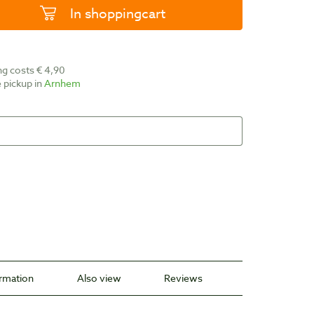
In shoppingcart
ing costs € 4,90
ee pickup in
Arnhem
ormation
Also view
Reviews