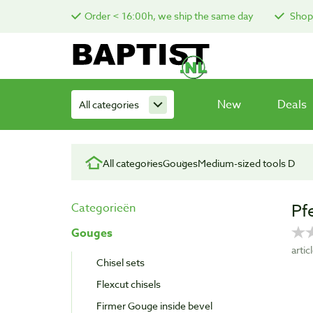
Order < 16:00h, we ship the same day
Shop 
New
Deals
All categories
All categories
Gouges
Medium-sized tools D
Pf
Categorieën
Gouges
arti
Chisel sets
Flexcut chisels
Firmer Gouge inside bevel