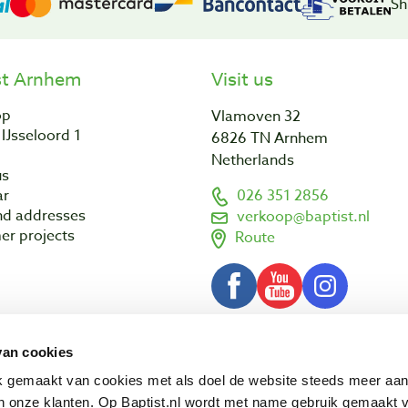
Sh
st Arnhem
Visit us
op
Vlamoven 32
IJsseloord 1
6826 TN Arnhem
Netherlands
us
ar
026 351 2856
nd addresses
verkoop@baptist.nl
er projects
Route
van cookies
Terms and conditions
Disclaimer
3 - 2026 Baptist Arnhem BV
ik gemaakt van cookies met als doel de website steeds meer aa
 onze klanten. Op Baptist.nl wordt met name gebruik gemaakt 