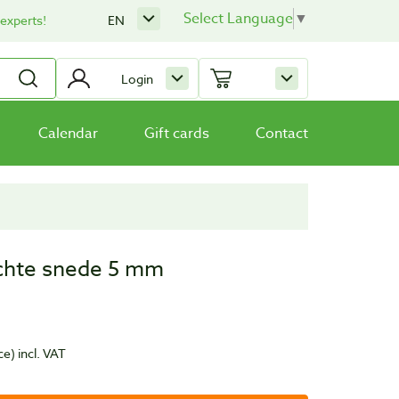
Select Language
▼
 experts!
EN
Login
Calendar
Gift cards
Contact
rechte snede 5 mm
ce)
incl. VAT