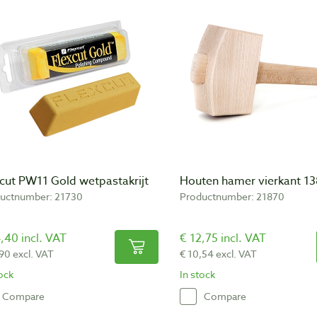
xcut PW11 Gold wetpastakrijt
Houten hamer vierkant 1
uctnumber: 21730
Productnumber: 21870
,40 incl. VAT
€ 12,75 incl. VAT
,90 excl. VAT
€ 10,54 excl. VAT
tock
In stock
Compare
Compare