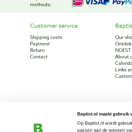
methods:
Customer service
Bapti
Shipping costs
Our sh
Payment
Ontdek 
Return
NOEST
Contact
About 
Calend
Links a
Custom
Baptist.nl maakt gebruik 
Copyright © 200
Op Baptist.nl wordt gebru
passen aan de wensen van