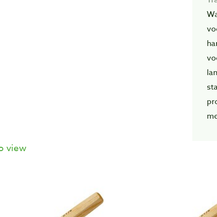
Wa
vo
ha
vo
la
st
pr
me
o view