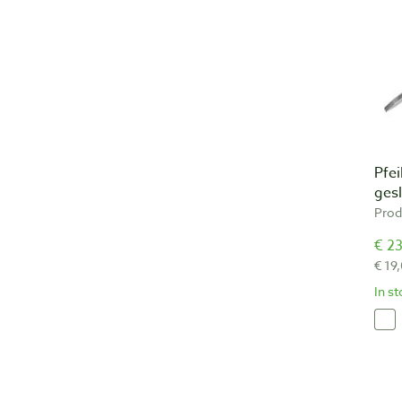
Pfei
ges
Prod
€ 23
€ 19
In s