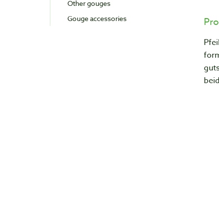
Other gouges
Gouge accessories
Pro
Pfei
for
gut
beid