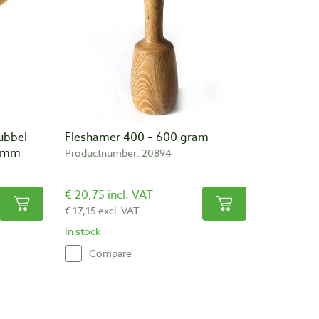
dubbel
Fleshamer 400 – 600 gram
2 mm
Productnumber: 20894
€ 20,75 incl. VAT
€ 17,15 excl. VAT
In stock
Compare