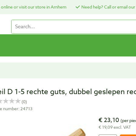
online or visit our store in Arnhem
Need help? Call or email our
eil D 1-5 rechte guts, dubbel geslepen 
cle number: 24713
€ 23,10
(per pie
€ 19,09 excl. VAT