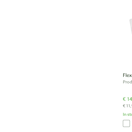
Fle
Prod
€ 14
€ 11
In s