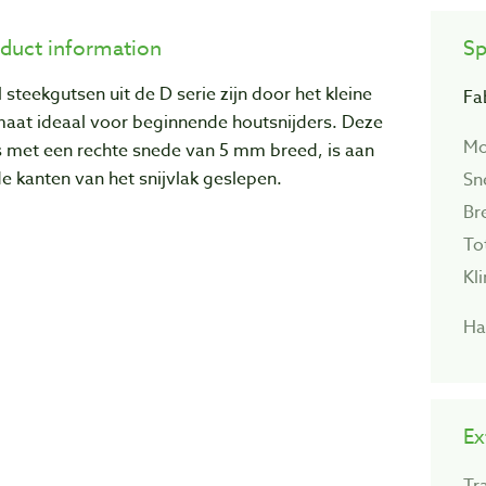
duct information
Sp
l steekgutsen uit de D serie zijn door het kleine
Fa
maat ideaal voor beginnende houtsnijders. Deze
Mo
s met een rechte snede van 5 mm breed, is aan
e kanten van het snijvlak geslepen.
Sn
Br
To
Kl
Ha
Ex
Tr