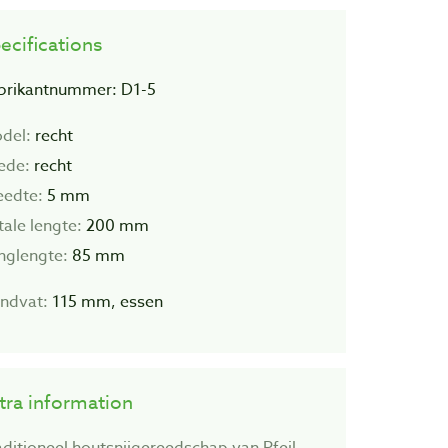
ecifications
brikantnummer: D1-5
del:
recht
ede:
recht
eedte:
5 mm
tale lengte:
200 mm
inglengte:
85 mm
ndvat:
115 mm, essen
tra information
aditioneel houtsnijgereedschap van Pfeil.