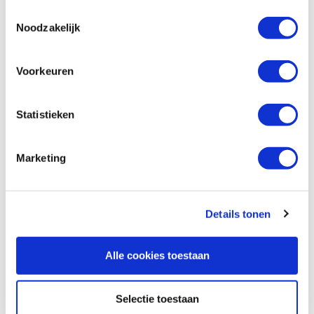
€ 23,39 excl. VAT
Toestemmingsselectie
Noodzakelijk
In stock
Compare
Voorkeuren
Flexcut PW11 Gold wetpastakrijt
Productnumber: 21730
Statistieken
€ 14,40 incl. VAT
€ 11,90 excl. VAT
Marketing
In stock
Compare
Details tonen
Reviews
Alle cookies toestaan
Selectie toestaan