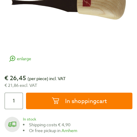
enlarge
€ 26,45
(per piece)
incl. VAT
€ 21,86 excl. VAT
In shoppingcart
In stock
Shipping costs € 4,90
Or free pickup in
Arnhem