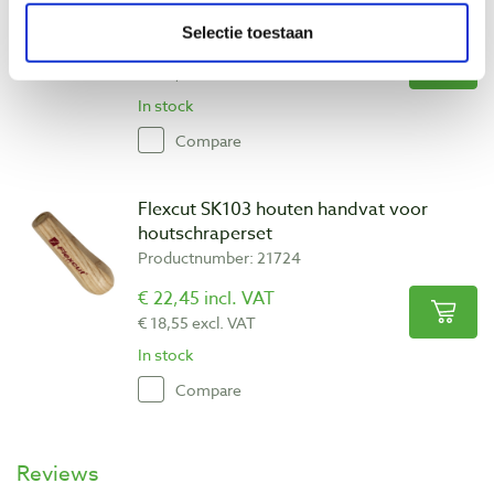
Productnumber: 25931
Selectie toestaan
€ 149,00 incl. VAT
€ 123,14 excl. VAT
In stock
Compare
Flexcut SK103 houten handvat voor
houtschraperset
Productnumber: 21724
€ 22,45 incl. VAT
€ 18,55 excl. VAT
In stock
Compare
Reviews