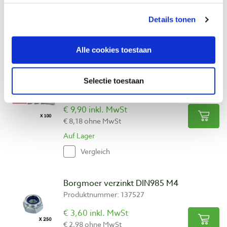
€ 2,90 inkl. MwSt
€ 2,40 ohne MwSt
Details tonen
Auf Lager
Vergleich
Alle cookies toestaan
Fischer DuoPower pluggen Ø 6 x 30 mm
Selectie toestaan
Produktnummer: 5228511
€ 9,90 inkl. MwSt
€ 8,18 ohne MwSt
Auf Lager
Vergleich
Borgmoer verzinkt DIN985 M4
Produktnummer: 137527
€ 3,60 inkl. MwSt
€ 2,98 ohne MwSt