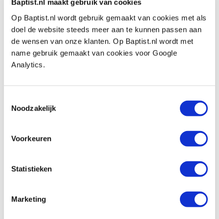
Baptist.nl maakt gebruik van cookies
€ 4,70 inkl. MwSt
€ 3,88 ohne MwSt
Op Baptist.nl wordt gebruik gemaakt van cookies met als
Auf Lager
doel de website steeds meer aan te kunnen passen aan
de wensen van onze klanten. Op Baptist.nl wordt met
Vergleich
name gebruik gemaakt van cookies voor Google
Analytics.
Sterknop bakeliet Ø 32 mm M6
doorlopend draad
Produktnummer: 32825
Toestemmingsselectie
Noodzakelijk
€ 3,55 inkl. MwSt
€ 2,93 ohne MwSt
Voorkeuren
Auf Lager
Vergleich
Statistieken
Draadeind 4,8 roestvast staal M4 x 1
meter
Marketing
Produktnummer: 606387