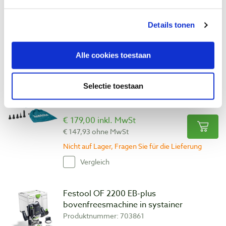
€ 219,00 inkl. MwSt
€ 180,99 ohne MwSt
Details tonen
Auf Lager
Vergleich
Alle cookies toestaan
Makita DAS180Z accu blaas- en
Selectie toestaan
zuigmachine
Produktnummer: 11511564
€ 179,00 inkl. MwSt
€ 147,93 ohne MwSt
Nicht auf Lager, Fragen Sie für die Lieferung
Vergleich
Festool OF 2200 EB-plus
bovenfreesmachine in systainer
Produktnummer: 703861