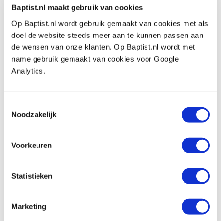
Baptist.nl maakt gebruik van cookies
€ 527,00 inkl. MwSt
Op Baptist.nl wordt gebruik gemaakt van cookies met als
€ 435,54 ohne MwSt
doel de website steeds meer aan te kunnen passen aan
Auf Lager
de wensen van onze klanten. Op Baptist.nl wordt met
Vergleich
name gebruik gemaakt van cookies voor Google
Analytics.
Griffon S-65 Kiwa soldeervloeistof 80 ml
Produktnummer: 109071
Toestemmingsselectie
€ 6,55 inkl. MwSt
Noodzakelijk
€ 5,41 ohne MwSt
Auf Lager
Voorkeuren
Vergleich
Statistieken
Contimac silent compact
zuigercompressor
Marketing
Produktnummer: 11572497