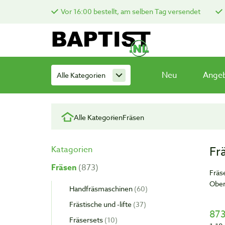
Vor 16:00 bestellt, am selben Tag versendet
Neu
Ange
Alle Kategorien
Alle Kategorien
Fräsen
Fr
Katagorien
Fräsen
873
Fräs
Ober
Handfräsmaschinen
60
Frästische und -lifte
37
873
Fräsersets
10