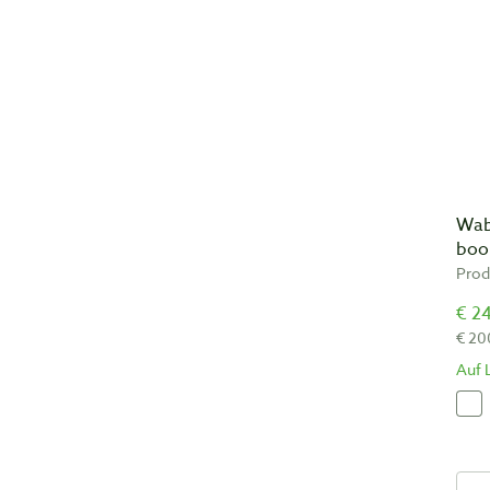
Wab
boo
Prod
€ 24
€ 20
Auf 