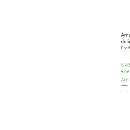
Ama
del
Prod
€ 83
€ 69
Auf 