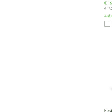
€ 16
€ 13
Auf 
Fes