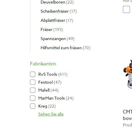
Auf 
Deuvelboren
22
Scheibenfräser
17
Abplattfräser
17
Fräser
193
Spannzangen
49
Hilfsmittel zum fräsen
70
Fabrikanten
RvS Tools
611
Festool
47
Mafell
44
MarMan Tools
24
Kreg
22
CMT
Sehen Sie alle
bov
Prod