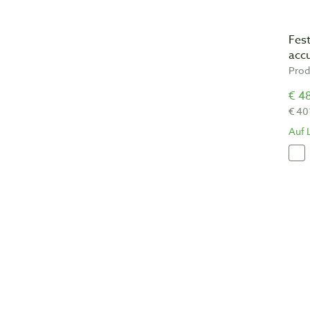
Fes
acc
Prod
€ 4
€ 40
Auf 