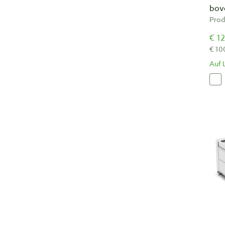
bov
Prod
€ 12
€ 10
Auf 