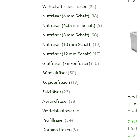
1-18 
Wirtschaftliches Fräsen
25
Nutfräser (6 mm Schaft)
36
Nutfräser (6,35 mm Schaft)
5
Nutfräser (8 mm Schaft)
98
Nutfräser (10 mm Schaft)
10
Nutfräser (12 mm Schaft)
47
Gratfräser (Zinkenfräser)
10
Bündigfräser
50
Kopieerfrezen
13
Falzfräser
23
Fes
Abrundfräser
33
bov
Prod
Viertelstabfräser
6
Profilfräser
34
€ 6
€ 55
Domino frezen
9