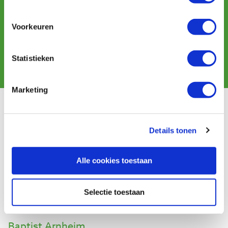
Newsletter abonnieren
und erhalten Sie Angebote, neue Produkte und Tipps.
Voorkeuren
Statistieken
Abonnieren
Marketing
Kundendienst
Versandkosten
Details tonen
Zahlung
Widerrufsbelehrung
Alle cookies toestaan
Kontakt
Datenschutzerklärung
Kundeninformation
Selectie toestaan
Batteriegesetz
Baptist Arnheim