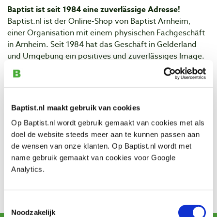
Baptist ist seit 1984 eine zuverlässige Adresse!
Baptist.nl ist der Online-Shop von Baptist Arnheim,
einer Organisation mit einem physischen Fachgeschäft
in Arnheim. Seit 1984 hat das Geschäft in Gelderland
und Umgebung ein positives und zuverlässiges Image.
Baptist.nl ist seit 1999 unsere Website und seit 2003
auch ein Online-Shop.
Warum Erlaubnis?
Baptist.nl maakt gebruik van cookies
Wir möchten weiterhin an einem angenehmen Online-
Einkaufserlebnis für unsere Baptist.nl-Kunden arbeiten.
Op Baptist.nl wordt gebruik gemaakt van cookies met als
Nach geltendem europäischem Recht ist das Sammeln
doel de website steeds meer aan te kunnen passen aan
von Cookies nur dann zulässig, wenn der Besucher einer
de wensen van onze klanten. Op Baptist.nl wordt met
Website seine Einwilligung erteilt hat. Wir bitten Sie
name gebruik gemaakt van cookies voor Google
daher, uns auch die Erlaubnis zur Platzierung von
Analytics.
Cookies zu erteilen.
Vielen Dank für eure Aufmerksamkeit!
Toestemmingsselectie
Noodzakelijk