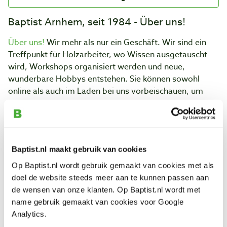
Baptist Arnhem, seit 1984 - Über uns!
Über uns!
Wir mehr als nur ein Geschäft. Wir sind ein
Treffpunkt für Holzarbeiter, wo Wissen ausgetauscht
wird, Workshops organisiert werden und neue,
wunderbare Hobbys entstehen. Sie können sowohl
online als auch im Laden bei uns vorbeischauen, um
fachkundige Beratung zu erhalten. Lassen Sie sich von
unseren erfahrenen Mitarbeitern beraten und entdecken
Sie das umfangreiche Sortiment an Qualitätsprodukten!
Vom
Hobeln
über
Drechseln
bis hin zur
Fertigstellung
Baptist.nl maakt gebruik van cookies
Ihres Projekts. Das gesamte Sortiment an einem Ort!
Das können Sie von Baptist erwarten:
Op Baptist.nl wordt gebruik gemaakt van cookies met als
doel de website steeds meer aan te kunnen passen aan
Qualitativ
de wensen van onze klanten. Op Baptist.nl wordt met
Großes Sortiment
name gebruik gemaakt van cookies voor Google
hochwertiges Werkzeug
Analytics.