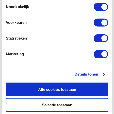
Toestemmingsselectie
Automatische centerpons 4 mm
Noodzakelijk
Produktnummer: 468859
€ 41,80 inkl. MwSt
Voorkeuren
€ 34,55 ohne MwSt
Auf Lager
Statistieken
Vergleich
Marketing
PB priem met ronde punt 0,5 t/m 4 mm
Produktnummer: 103053
€ 8,10 inkl. MwSt
Details tonen
€ 6,69 ohne MwSt
Auf Lager
Alle cookies toestaan
Vergleich
Selectie toestaan
PB priem met ronde punt 1 t/m 7 mm
Produktnummer: 103055