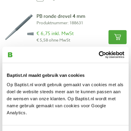
PB ronde drevel 4 mm
Produktnummer: 188631
€ 6,75 inkl. MwSt
€ 5,58 ohne MwSt
Auf Lager
Vergleich
PB centerpons 2 mm
Baptist.nl maakt gebruik van cookies
Produktnummer: 101461
Op Baptist.nl wordt gebruik gemaakt van cookies met als
doel de website steeds meer aan te kunnen passen aan
€ 6,90 inkl. MwSt
de wensen van onze klanten. Op Baptist.nl wordt met
€ 5,70 ohne MwSt
name gebruik gemaakt van cookies voor Google
Auf Lager
Analytics.
Vergleich