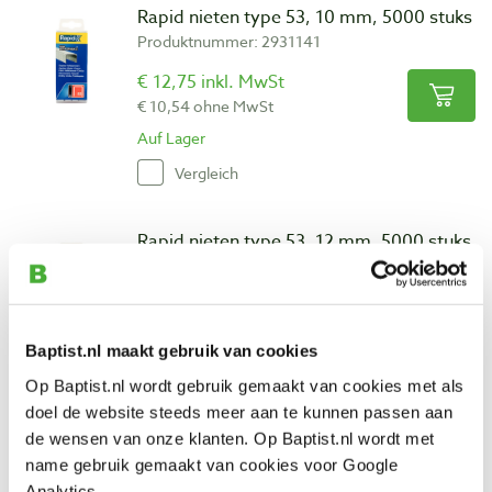
Rapid nieten type 53, 10 mm, 5000 stuks
Produktnummer: 2931141
€ 12,75 inkl. MwSt
€ 10,54 ohne MwSt
Auf Lager
Vergleich
Rapid nieten type 53, 12 mm, 5000 stuks
Produktnummer: 2931142
€ 17,15 inkl. MwSt
€ 14,17 ohne MwSt
Baptist.nl maakt gebruik van cookies
Auf Lager
Op Baptist.nl wordt gebruik gemaakt van cookies met als
Vergleich
doel de website steeds meer aan te kunnen passen aan
de wensen van onze klanten. Op Baptist.nl wordt met
Rapid nieten type 53, 14 mm, 5000 stuks
name gebruik gemaakt van cookies voor Google
Produktnummer: 3361265
Analytics.