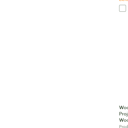
Woo
Proj
Woo
Prod