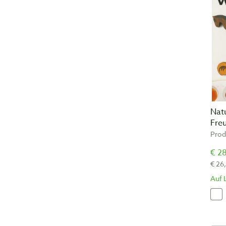
Nat
Fre
Prod
€ 28
€ 26
Auf 