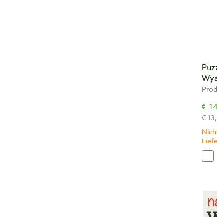
Puz
Wya
Prod
€ 14
€ 13
Nicht
Lief