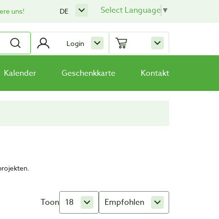
Select Language
▼
ere uns!
DE
Login
Kalender
Geschenkkarte
Kontakt
projekten.
Toon
18
Empfohlen