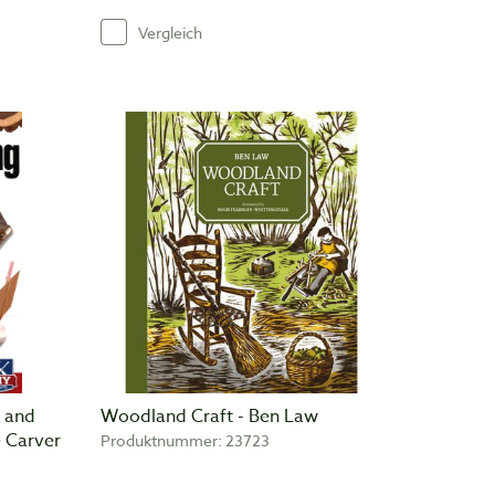
Vergleich
 and
Woodland Craft - Ben Law
e Carver
Produktnummer: 23723