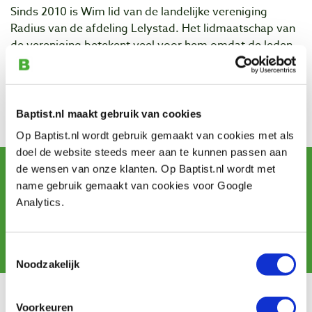
Sinds 2010 is Wim lid van de landelijke vereniging
Radius van de afdeling Lelystad. Het lidmaatschap van
de vereniging betekent veel voor hem omdat de leden
veel van elkaar leren. Hij heeft een eigen website
waarop hij zijn houtdraai-ervaringen deelt, zijn
werkplaats aan u laat zien en waar u een deel van zijn
werk kunt bekijken.
Baptist.nl maakt gebruik van cookies
Op Baptist.nl wordt gebruik gemaakt van cookies met als
Werk van:
Wim Koppejan
doel de website steeds meer aan te kunnen passen aan
Schrijf u in voor de maandelijkse nieuwsbrief
de wensen van onze klanten. Op Baptist.nl wordt met
en ontvang aanbiedingen, nieuwe producten en tips.
name gebruik gemaakt van cookies voor Google
Analytics.
Aanmelden
Toestemmingsselectie
Noodzakelijk
Klantenservice
Voorkeuren