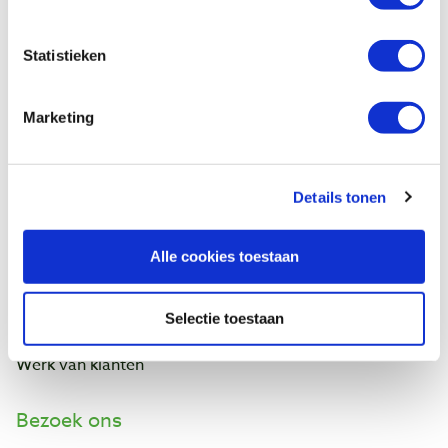
Bestellen & levering
Betaling
Statistieken
Retourneren
Garantie
Contact
Marketing
Baptist Arnhem
Details tonen
Onze winkel
Vacatures
Ontdek IJsseloord 1
Alle cookies toestaan
NOEST
Wie zijn wij?
Agenda
Selectie toestaan
Links en adressen
Werk van klanten
Bezoek ons