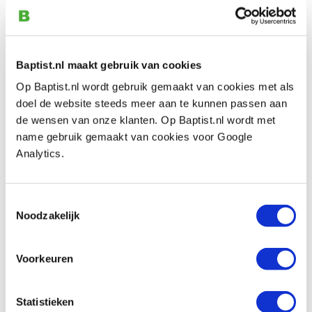
Famag boorstandaard 240 mm
Artikelnummer: 20343
€ 135,00 incl. btw
Baptist.nl maakt gebruik van cookies
€ 111,57 excl. btw
Op voorraad
Op Baptist.nl wordt gebruik gemaakt van cookies met als
doel de website steeds meer aan te kunnen passen aan
Vergelijken
de wensen van onze klanten. Op Baptist.nl wordt met
name gebruik gemaakt van cookies voor Google
Famag zwenkbare boorstandaard 460
Analytics.
mm
Artikelnummer: 20346
Toestemmingsselectie
€ 381,00 incl. btw
Noodzakelijk
€ 314,88 excl. btw
Op voorraad
Voorkeuren
Vergelijken
Statistieken
Famag HM frezenset 12-delig (schacht 8