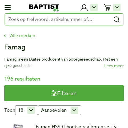
Alle merken
Famag
Famag is een Duitse producent van boorgereedschap. Met een
rijke geschiedenis die teruggaat tot het jaar 1865 heeft Famag veel
ervaring in het ontwikkelen van kwalitatief gereedschap. Famag
196 resultaten
produceert boor- en freesgereedschappen voor zowel de hout-
en kunststofbewerking, als voor metaal, beton en andere
materialen.
Filteren
Toon
18
Aanbevolen
Famag HSS-G houtspiraalboren set, 5-