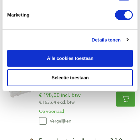
mm)
Artikelnummer: 34923
Marketing
€ 129,00 incl. btw
€ 106,61 excl. btw
Details tonen
Op voorraad
Vergelijken
Alle cookies toestaan
Famag HM frezenset 22-delig (schacht 8
mm)
Selectie toestaan
Artikelnummer: 34924
€ 198,00 incl. btw
€ 163,64 excl. btw
Op voorraad
Vergelijken