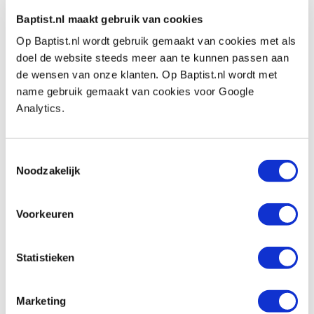
Op voorraad
Baptist.nl maakt gebruik van cookies
Vergelijken
Op Baptist.nl wordt gebruik gemaakt van cookies met als
doel de website steeds meer aan te kunnen passen aan
Lie-Nielsen kleine grondschaaf #271
de wensen van onze klanten. Op Baptist.nl wordt met
(Closed throat)
name gebruik gemaakt van cookies voor Google
Artikelnummer: 20559
Analytics.
€ 127,00 incl. btw
€ 104,96 excl. btw
Toestemmingsselectie
Op voorraad
Noodzakelijk
Vergelijken
Voorkeuren
Lie-Nielsen grondschaaf #71 (closed
throat)
Statistieken
Artikelnummer: 26926
€ 329,00 incl. btw
Marketing
€ 271,90 excl. btw