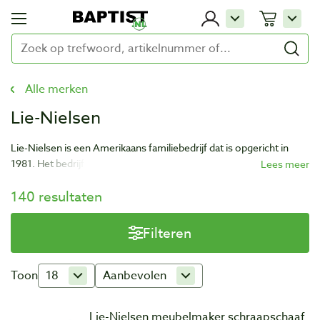
Alle merken
Lie-Nielsen
Lie-Nielsen is een Amerikaans familiebedrijf dat is opgericht in
1981. Het bedrijf produceert een reeks hoogwaardige
handgereedschappen gebaseerd op traditionele ontwerpen. De
140 resultaten
gereedschappen zijn voornamelijk gericht op de houtbewerking
en worden met de grootste zorg gemaakt.
Filteren
Toon
18
Aanbevolen
Lie-Nielsen meubelmaker schraapschaaf