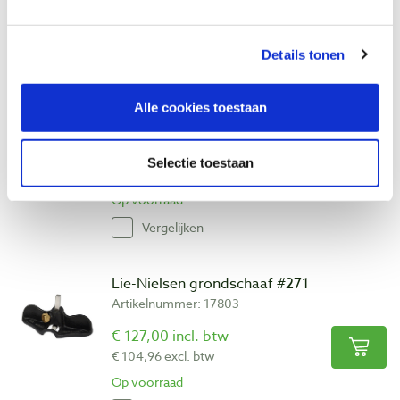
Op voorraad
Vergelijken
Details tonen
Lie-Nielsen grondschaaf #71
Alle cookies toestaan
Artikelnummer: 26927
€ 329,00 incl. btw
Selectie toestaan
€ 271,90 excl. btw
Op voorraad
Vergelijken
Lie-Nielsen grondschaaf #271
Artikelnummer: 17803
€ 127,00 incl. btw
€ 104,96 excl. btw
Op voorraad