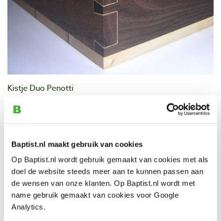
Kistje Duo Penotti
Deksel en onderkant
: esdoorn met een groeifout (Curly
maple)
Tussenliggend fineer van Amerikaans noten (Black
Baptist.nl maakt gebruik van cookies
Walnut)
Frame
: Amerikaans noten (Black Walnut)
Op Baptist.nl wordt gebruik gemaakt van cookies met als
De zwaluwstaarten zijn bekleed met fineer van esdoorn
doel de website steeds meer aan te kunnen passen aan
Scharnieren
: Brusso stopscharnieren op 95°
de wensen van onze klanten. Op Baptist.nl wordt met
Afmetingen
: 18x18x10 cm (buitenmaat)
name gebruik gemaakt van cookies voor Google
Dikte massieve delen
: 10 mm
Analytics.