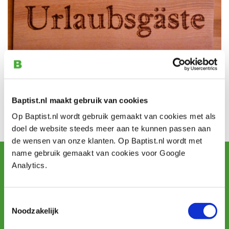
Theresa Feßler kocht in 2017 bij Baptist Arnhem de
Baptist.nl maakt gebruik van cookies
Peter Child pyrografieset en maakte daarmee deze
mooie creaties!
Op Baptist.nl wordt gebruik gemaakt van cookies met als
doel de website steeds meer aan te kunnen passen aan
Werk van:
Theresa Feßler
de wensen van onze klanten. Op Baptist.nl wordt met
name gebruik gemaakt van cookies voor Google
Schrijf u in voor de maandelijkse nieuwsbrief
Analytics.
en ontvang aanbiedingen, nieuwe producten en tips.
Toestemmingsselectie
Aanmelden
Noodzakelijk