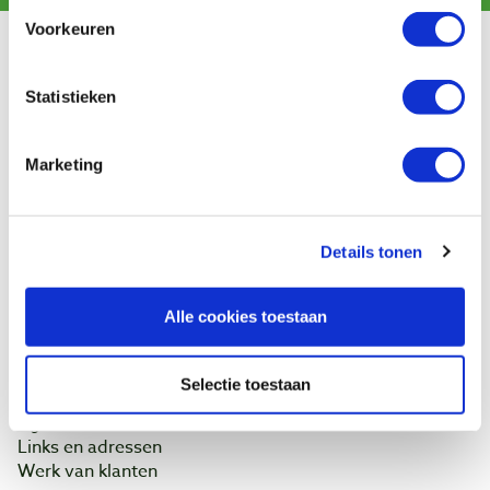
Voorkeuren
Klantenservice
Statistieken
Bestellen & levering
Betaling
Retourneren
Marketing
Garantie
Contact
Details tonen
Baptist Arnhem
Onze winkel
Alle cookies toestaan
Vacatures
Ontdek IJsseloord 1
NOEST
Selectie toestaan
Wie zijn wij?
Agenda
Links en adressen
Werk van klanten