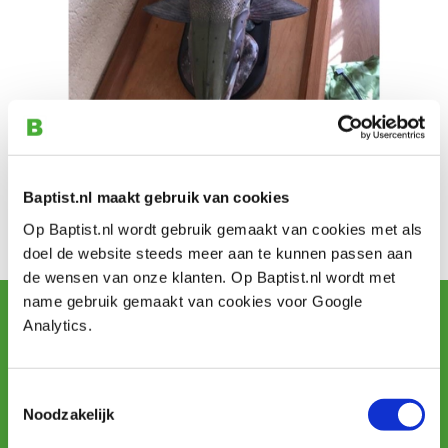
"Ik heb een werkplaats met gereedschap van Baptist,
Baptist.nl maakt gebruik van cookies
van afzuigapparaat tot spookschaaf, pyrografieset, etc.
Ik maak hiermee vissen van hout uit linde of cederhout."
Op Baptist.nl wordt gebruik gemaakt van cookies met als
doel de website steeds meer aan te kunnen passen aan
Werk van:
René Koster
de wensen van onze klanten. Op Baptist.nl wordt met
name gebruik gemaakt van cookies voor Google
Schrijf u in voor de maandelijkse nieuwsbrief
Analytics.
en ontvang aanbiedingen, nieuwe producten en tips.
Toestemmingsselectie
Aanmelden
Noodzakelijk