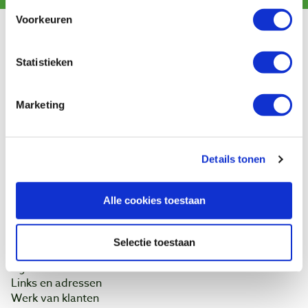
Voorkeuren
Klantenservice
Statistieken
Bestellen & levering
Betaling
Retourneren
Marketing
Garantie
Contact
Details tonen
Baptist Arnhem
Onze winkel
Alle cookies toestaan
Vacatures
Ontdek IJsseloord 1
NOEST
Selectie toestaan
Wie zijn wij?
Agenda
Links en adressen
Werk van klanten