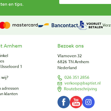
en en tips.
Verz
st Arnhem
Bezoek ons
inkel
Vlamoven 32
res
6826 TN Arnhem
IJsseloord 1
Nederland
 wij?
026 351 2856
a
verkoop@baptist.nl
n adressen
Routebeschrijving
n klanten