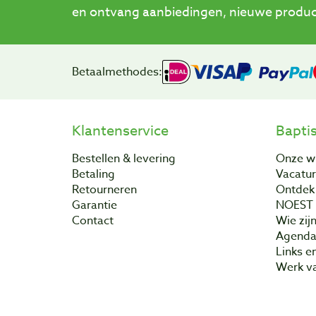
en ontvang aanbiedingen, nieuwe product
Betaalmethodes:
Klantenservice
Bapti
Bestellen & levering
Onze w
Betaling
Vacatu
Retourneren
Ontdek 
Garantie
NOEST
Contact
Wie zijn
Agend
Links e
Werk va