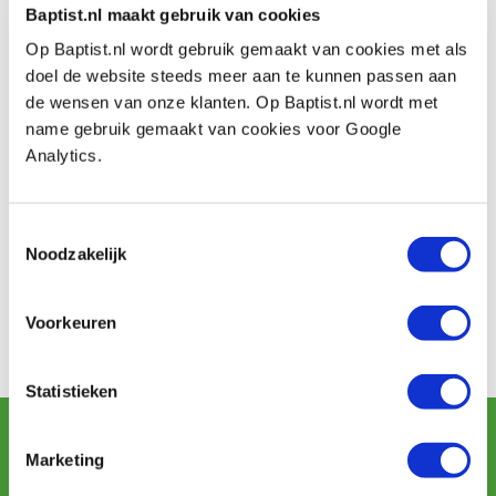
Baptist.nl maakt gebruik van cookies
Op Baptist.nl wordt gebruik gemaakt van cookies met als
doel de website steeds meer aan te kunnen passen aan
de wensen van onze klanten. Op Baptist.nl wordt met
name gebruik gemaakt van cookies voor Google
Analytics.
Jos Westenbroek heeft deze prachtige houten fiets
gemaakt. Er is alleen hout gebruikt, geen schroeven en
spijkers. Er zit zo'n 400 uur werk in en de fiets weegt 20
Toestemmingsselectie
kilo. Er kan echt op gefietst worden.
Noodzakelijk
Gebruikte houtsoorten: essen, taxus, wenge,
purperhard, jatoba, padoek, iep, noten, teak en
Voorkeuren
bankirai.
Werk van:
Jos Westenbroek
Statistieken
Schrijf u in voor de maandelijkse nieuwsbrief
en ontvang aanbiedingen, nieuwe producten en tips.
Marketing