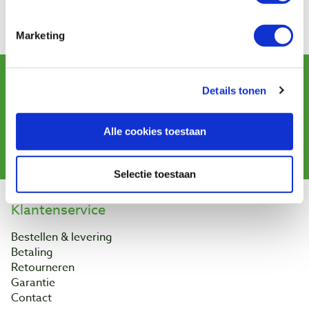
meenemen, waarvan hij een levensechte replica op
schaal heeft gemaakt, met diverse houtsoorten.
Marketing
Werk van:
Dutchy
Schrijf u in voor de maandelijkse nieuwsbrief
en ontvang aanbiedingen, nieuwe producten en tips.
Details tonen
Alle cookies toestaan
Aanmelden
Selectie toestaan
Klantenservice
Bestellen & levering
Betaling
Retourneren
Garantie
Contact