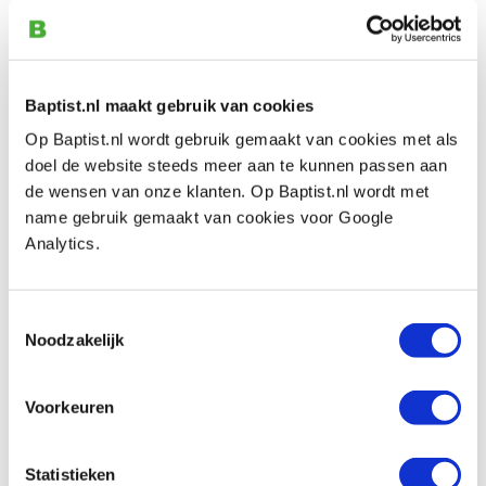
Baptist.nl maakt gebruik van cookies
Op Baptist.nl wordt gebruik gemaakt van cookies met als
Dutchy maakt met veel plezier als hobbyist volledig
doel de website steeds meer aan te kunnen passen aan
houten schaalmodellen. Hij doet dit aan de hand van
de wensen van onze klanten. Op Baptist.nl wordt met
werktekeningen die hij in de USA bestelt. Zijn werk is
name gebruik gemaakt van cookies voor Google
kenmerkend door het realisme van zijn op schaal
Analytics.
gemaakte projecten en de vele realistische details.
De Peterbilt vrachtwagen is op schaal gemaakt met
Toestemmingsselectie
Noodzakelijk
realistische details en heeft een lengte van 1 meter.
Achter de kerk zit een bijzonder verhaal. Dutchy is
Voorkeuren
namelijk elke vrijdag in deze kerk aanwezig om met de
plaatselijke fanfare te oefenen. Tijdens de
renovatiewerkzaamheden mocht hij een bank gratis
Statistieken