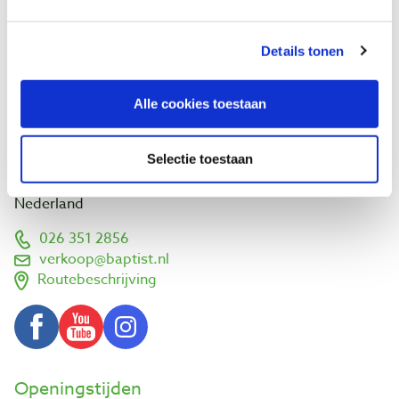
Wie zijn wij?
Agenda
Details tonen
Links en adressen
Werk van klanten
Alle cookies toestaan
Bezoek ons
Vlamoven 32
Selectie toestaan
6826 TN Arnhem
Nederland
026 351 2856
verkoop@baptist.nl
Routebeschrijving
Openingstijden