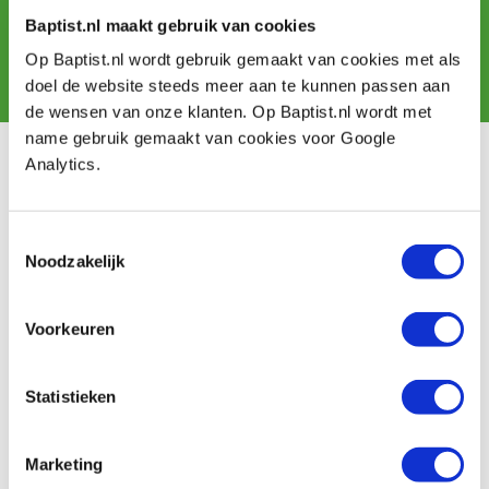
Baptist.nl maakt gebruik van cookies
Op Baptist.nl wordt gebruik gemaakt van cookies met als
Aanmelden
doel de website steeds meer aan te kunnen passen aan
de wensen van onze klanten. Op Baptist.nl wordt met
name gebruik gemaakt van cookies voor Google
Analytics.
Klantenservice
Bestellen & levering
Betaling
Toestemmingsselectie
Retourneren
Noodzakelijk
Garantie
Contact
Voorkeuren
Baptist Arnhem
Statistieken
Onze winkel
Vacatures
Ontdek IJsseloord 1
Marketing
NOEST