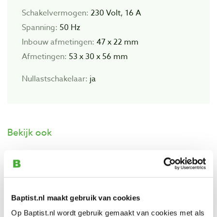
Schakelvermogen:
230 Volt, 16 A
Spanning:
50 Hz
Inbouw afmetingen:
47 x 22 mm
Afmetingen:
53 x 30 x 56 mm
Nullastschakelaar:
ja
Bekijk ook
Schakelaar groen-rood met stekker
Artikelnummer: 26795
€ 74,85 incl. btw
Baptist.nl maakt gebruik van cookies
€ 61,86 excl. btw
Op Baptist.nl wordt gebruik gemaakt van cookies met als