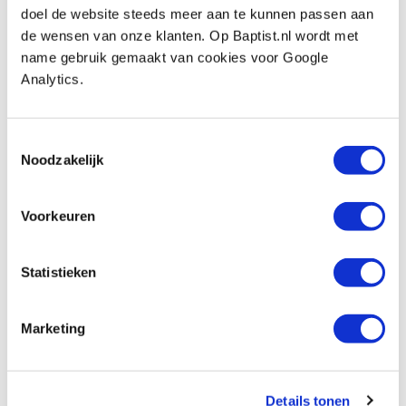
Op voorraad
doel de website steeds meer aan te kunnen passen aan
Vergelijken
de wensen van onze klanten. Op Baptist.nl wordt met
name gebruik gemaakt van cookies voor Google
Analytics.
Noodschakelaar 230/400 V
Artikelnummer: 26796
Toestemmingsselectie
€ 36,25 incl. btw
Noodzakelijk
€ 29,96 excl. btw
Op voorraad
Voorkeuren
Vergelijken
Statistieken
Inschakelautomaat met vertraging 230 V
Artikelnummer: 26792
€ 136,00 incl. btw
Marketing
€ 112,40 excl. btw
Op voorraad
Details tonen
Vergelijken