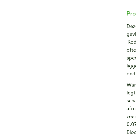
Pro
Deze
gev
'Ro
ofte
spec
ligg
ond
Wan
legt
scha
afme
zeer
0,0
Blo