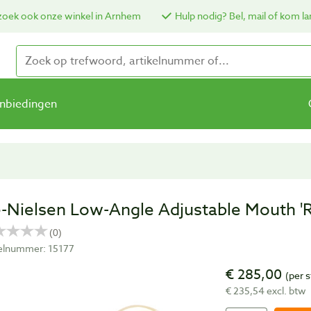
oek ook onze winkel in Arnhem
Hulp nodig? Bel, mail of kom la
nbiedingen
e-Nielsen Low-Angle Adjustable Mouth '
kelnummer: 15177
€ 285,00
(per s
€ 235,54 excl. btw