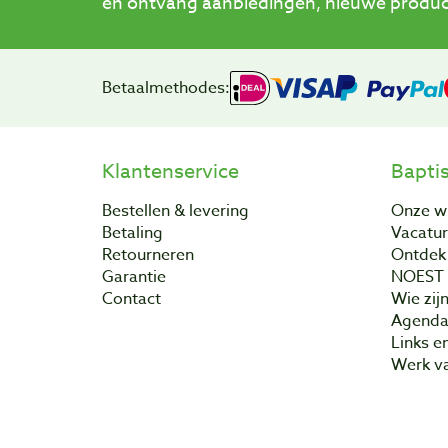
en ontvang aanbiedingen, nieuwe product
Betaalmethodes:
Klantenservice
Bapti
Bestellen & levering
Onze w
Betaling
Vacatu
Retourneren
Ontdek 
Garantie
NOEST
Contact
Wie zijn
Agend
Links e
Werk va