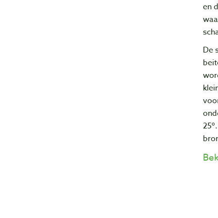
en d
waa
sch
De s
bei
wor
klei
voo
onde
25º
bro
Bek