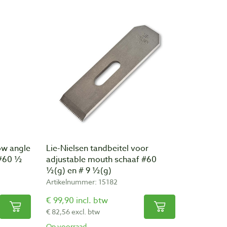
low angle
Lie-Nielsen tandbeitel voor
 #60 ½
adjustable mouth schaaf #60
½(g) en # 9 ½(g)
Artikelnummer: 15182
€ 99,90 incl. btw
€ 82,56 excl. btw
Op voorraad