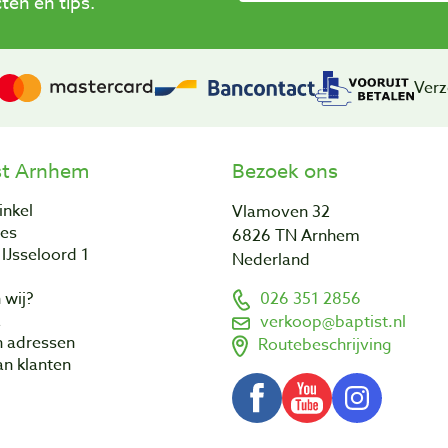
en en tips.
Verz
st Arnhem
Bezoek ons
inkel
Vlamoven 32
res
6826 TN Arnhem
IJsseloord 1
Nederland
 wij?
026 351 2856
a
verkoop@baptist.nl
n adressen
Routebeschrijving
n klanten