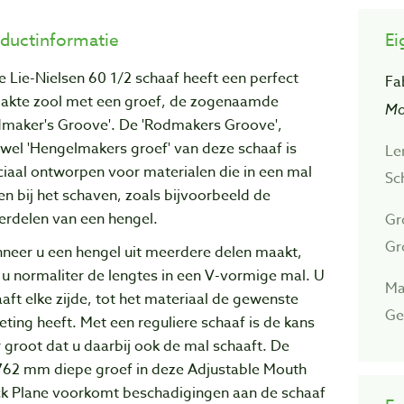
ductinformatie
Ei
 Lie-Nielsen 60 1/2 schaaf heeft een perfect
Fa
lakte zool met een groef, de zogenaamde
Mo
dmaker's Groove'. De 'Rodmakers Groove',
wel 'Hengelmakers groef' van deze schaaf is
Le
iaal ontworpen voor materialen die in een mal
Sc
en bij het schaven, zoals bijvoorbeeld de
erdelen van een hengel.
Gr
Gr
neer u een hengel uit meerdere delen maakt,
 u normaliter de lengtes in een V-vormige mal. U
Ma
aft elke zijde, tot het materiaal de gewenste
Ge
ting heeft. Met een reguliere schaaf is de kans
 groot dat u daarbij ook de mal schaaft. De
762 mm diepe groef in deze Adjustable Mouth
ck Plane voorkomt beschadigingen aan de schaaf