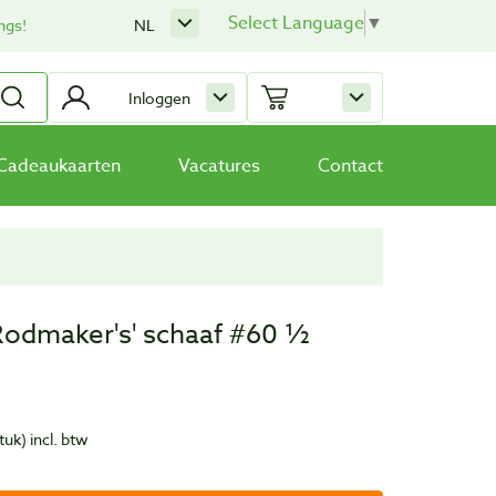
Select Language
▼
ngs!
NL
Inloggen
Cadeaukaarten
Vacatures
Contact
Rodmaker's' schaaf #60 ½
tuk)
incl. btw