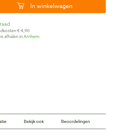
In winkelwagen
rraad
ndkosten € 4,90
atis afhalen in
Arnhem
atie
Bekijk ook
Beoordelingen