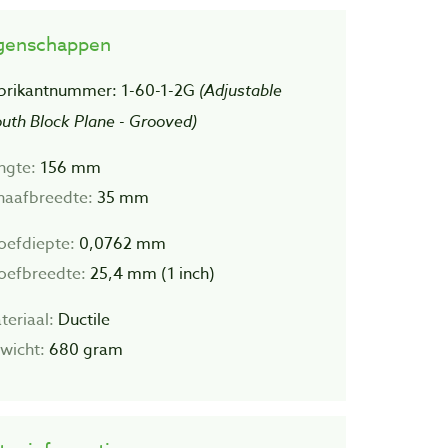
genschappen
brikantnummer: 1-60-1-2G
(Adjustable
uth Block Plane - Grooved)
ngte:
156 mm
haafbreedte:
35 mm
oefdiepte:
0,0762 mm
oefbreedte:
25,4 mm (1 inch)
teriaal:
Ductile
wicht:
680 gram