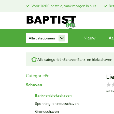
Vóór 16:00 besteld, vaak morgen in huis
Bez
Nieuw
Aa
Alle categorieën
Alle categorieën
Schaven
Bank- en blokschaven
Li
Categorieën
Schaven
arti
Bank- en blokschaven
Sponning- en neusschaven
Grondschaven