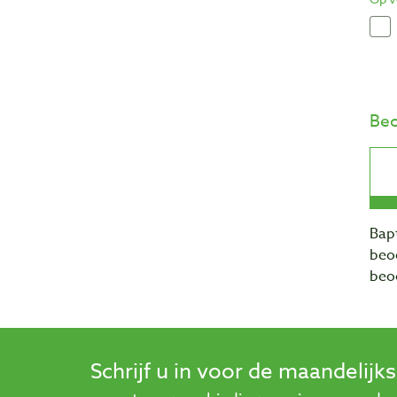
Beo
Bapt
beo
beo
Schrijf u in voor de maandelijk